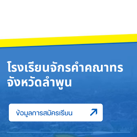
โรงเรียนจักรคำคณาทร
จังหวัดลำพูน