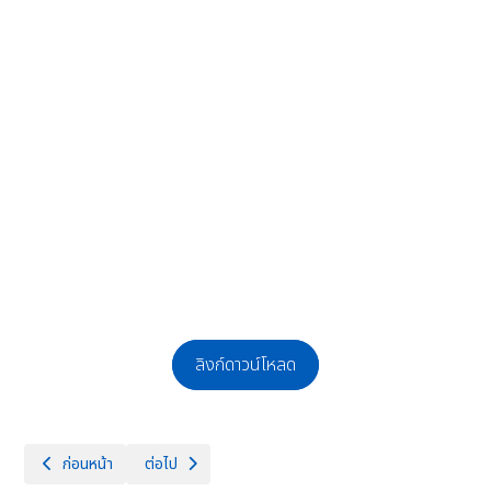
ลิงก์ดาวน์โหลด
เนื้อหาก่อนหน้า: ประกาศรับสมัครสอบคัดเลือกบุคคลเพื่อจ้างเป็นลูกจ้างเหมา
เนื้อหาถัดไป: ประกาศโรงเรียนจักรคำคณาทร จังหวัดลำพูน เร
ก่อนหน้า
ต่อไป