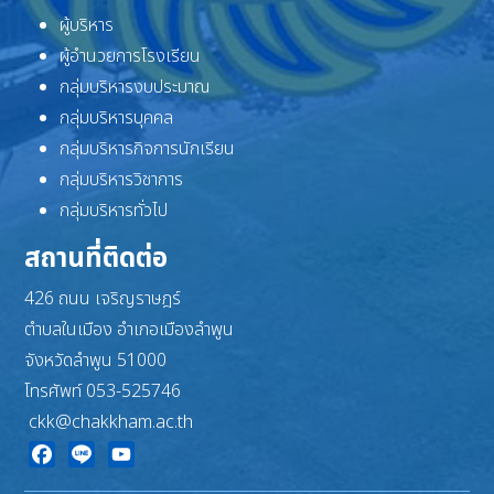
ผู้บริหาร
ผู้อำนวยการโรงเรียน
กลุ่มบริหารงบประมาณ
กลุ่มบริหารบุคคล
กลุ่มบริหารกิจการนักเรียน
กลุ่มบริหารวิชาการ
กลุ่มบริหารทั่วไป
สถานที่ติดต่อ
426 ถนน เจริญราษฎร์
ตำบลในเมือง อำเภอเมืองลำพูน
จังหวัดลำพูน 51000
โทรศัพท์ 053-525746
ckk@chakkham.ac.th
Facebook
Line
YouTube