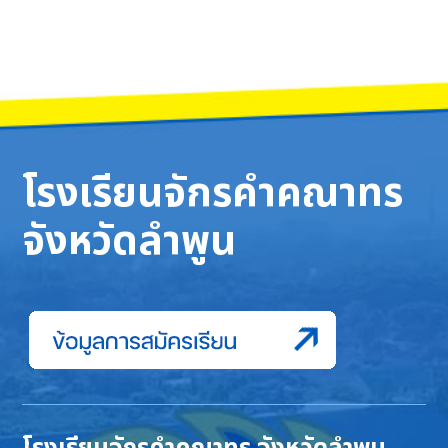
โรงเรียนจักรคำคณาทร
จังหวัดลำพูน