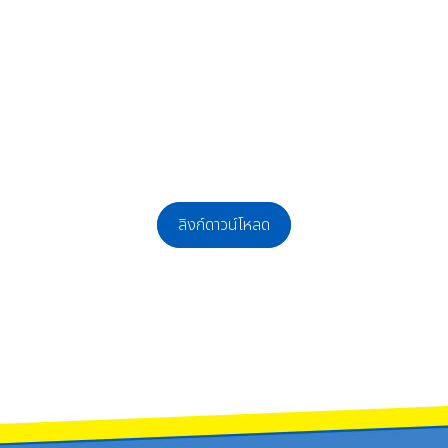
ลิงก์ดาวน์โหลด
าว ตำแหน่งครูอัตราจ้าง เอกคอมพิวเตอร์ ครูอัตราจ้าง เอกสังคมศึกษา และพนักงานซ่อม
เพื่อจ้างเป็นลูกจ้างเหมาบริการ ตำแหน่งครูอัตราจ้าง วิชาเอกภาษาไทย