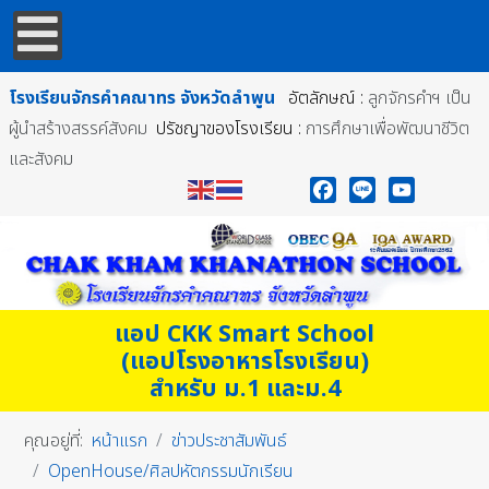
โรงเรียนจักรคำคณาทร
จังหวัดลำพูน
อัตลักษณ์ :
ลูกจักรคำฯ เป็น
ผู้นำสร้างสรรค์สังคม
ปรัชญาของโรงเรียน :
การศึกษาเพื่อพัฒนาชีวิต
และสังคม
Facebook
Line
YouTube
แอป CKK Smart School
(แอปโรงอาหารโรงเรียน)
สำหรับ ม.1 และม.4
คุณอยู่ที่:
หน้าแรก
ข่าวประชาสัมพันธ์
OpenHouse/ศิลปหัตกรรมนักเรียน