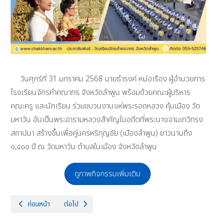
วันศุกร์ที่ 31 มกราคม 2568 นายธำรงค์ หน่อเรือง ผู้อำนวยการ
โรงเรียนจักรคำคณาทร จังหวัดลำพูน พร้อมด้วยคณะผู้บริหาร
คณะครู และนักเรียน ร่วมขบวนงานแห่พระรอดหลวง คุ้มเมือง วัด
มหาวัน อันเป็นพระอารามหลวงสำคัญในอดีตที่พระนางจามเทวีทรง
สถาปนา สร้างขึ้นเพื่อคู่นครหริภุญชัย (เมืองลำพูน) ยาวนานถึง
๑,๔๐๐ ปี ณ วัดมหาวัน ตำบลในเมือง จังหวัดลำพูน
ดูภาพกิจกรรมเพิ่มเติม
เนื้อหาก่อนหน้า: ร่วมเป็นกำลังใจ ให้กับเยาวชนต้นแบบเก่งและดี TO BE
เนื้อหาถัดไป: วันศุกร์ที่ 31 ธันวาคม 2568 แผนการเรียน
ก่อนหน้า
ต่อไป