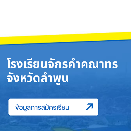
โรงเรียนจักรคำคณาทร
จังหวัดลำพูน