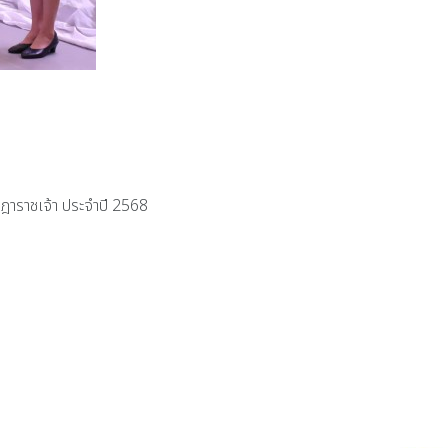
ษฎาราชเจ้า ประจำปี 2568
นระดับชั้นมัธยมศึกษาตอนต้น ระหว่างปีการศึกษา 2565 - 2567
นประธานในพิธีเปิดการอบรมเชิงปฏิบัติการโปรแกรมการอนุมัติงบประมาณและแผนงาน ร