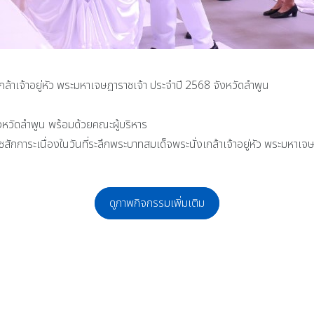
ล้าเจ้าอยู่หัว พระมหาเจษฎาราชเจ้า ประจำปี 2568 จังหวัดลำพูน
วัดลำพูน พร้อมด้วยคณะผู้บริหาร
ักการะเนื่องในวันที่ระลึกพระบาทสมเด็จพระนั่งเกล้าเจ้าอยู่หัว พระมหาเจ
ดูภาพกิจกรรมเพิ่มเติม
ติยศรางวัลเพชรจักรคำ เพื่อแสดงว่าเป็นนักเรียนที่มีผลการเรียนยอดเยี่ยม 4.00 ใ
รงค์ หน่อเรือง ผู้อำนวยการโรงเรียนจักรคำคณาทร จังหวัดลำพูน ให้เกียรติมาเป็