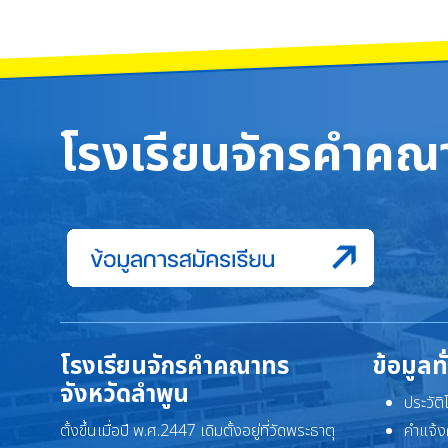
โรงเรียนจักรคำคณา
โรงเรียนจักรคำคณาทร
ข้อมูลท
จังหวัดลำพูน
ประวัต
ตั้งขึ้นเมื่อปี พ.ศ.2447 เดิมตั้งอยู่ที่วัดพระธาตุ
คำแจ้ง