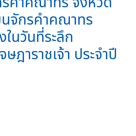
ักรคำคณาทร จังหวัด
รียนจักรคำคณาทร
งในวันที่ระลึก
เจษฎาราชเจ้า ประจำปี