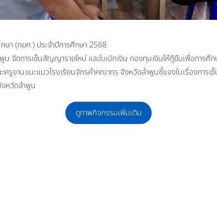
ศึกษา (กยศ.) ประจำปีการศึกษา 2568
น จัดการเซ็นสัญญารายใหม่ และใบเบิกเงิน กองทุนเงินให้กู้ยืมเพื่อการศึ
ูงานแนะแนวโรงเรียนจักรคำคณาทร จังหวัดลำพูนชี้แจงในเรื่องการเซ็นสัญ
ังหวัดลำพูน
ดูภาพกิจกรรมเพิ่มเติม
ีกับ สาระเทคโนโลยีและศูนย์หุ่นยนต์ นักเรียนที่ได้รับรางวัลการแข่งขันหุ่นยนต์
กียรติข้าราชการครูและบุคลากรทางการศึกษาและลูกจ้างประจำที่มีผลงานดีเด่น ประจ