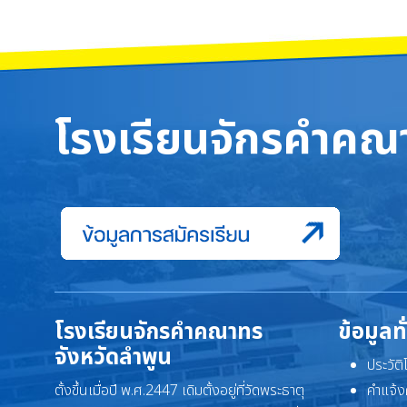
โรงเรียนจักรคำคณา
โรงเรียนจักรคำคณาทร
ข้อมูลท
จังหวัดลำพูน
ประวัต
ตั้งขึ้นเมื่อปี พ.ศ.2447 เดิมตั้งอยู่ที่วัดพระธาตุ
คำแจ้ง