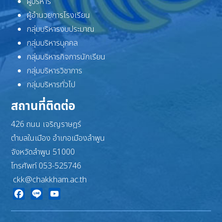
ผู้บริหาร
ผู้อำนวยการโรงเรียน
กลุ่มบริหารงบประมาณ
กลุ่มบริหารบุคคล
กลุ่มบริหารกิจการนักเรียน
กลุ่มบริหารวิชาการ
กลุ่มบริหารทั่วไป
สถานที่ติดต่อ
426 ถนน เจริญราษฎร์
ตำบลในเมือง อำเภอเมืองลำพูน
จังหวัดลำพูน 51000
โทรศัพท์ 053-525746
ckk@chakkham.ac.th
Facebook
Line
YouTube