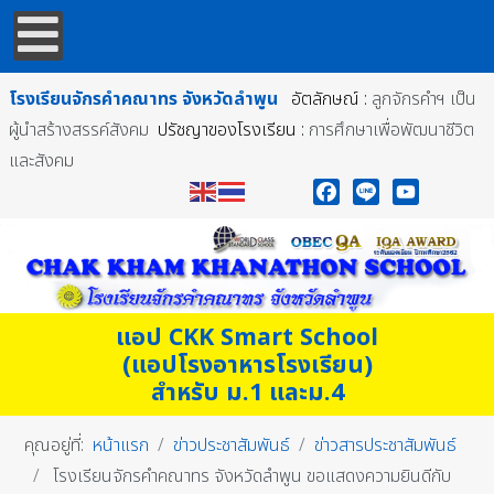
โรงเรียนจักรคำคณาทร
จังหวัดลำพูน
อัตลักษณ์ :
ลูกจักรคำฯ เป็น
ผู้นำสร้างสรรค์สังคม
ปรัชญาของโรงเรียน :
การศึกษาเพื่อพัฒนาชีวิต
และสังคม
Facebook
Line
YouTube
แอป CKK Smart School
(แอปโรงอาหารโรงเรียน)
สำหรับ ม.1 และม.4
คุณอยู่ที่:
หน้าแรก
ข่าวประชาสัมพันธ์
ข่าวสารประชาสัมพันธ์
โรงเรียนจักรคำคณาทร จังหวัดลำพูน ขอแสดงความยินดีกับ