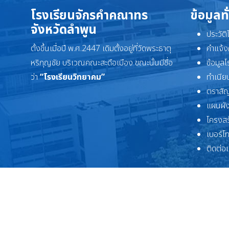
โรงเรียนจักรคำคณาทร
ข้อมูลท
จังหวัดลำพูน
ประวัต
ตั้งขึ้นเมื่อปี พ.ศ.2447 เดิมตั้งอยู่ที่วัดพระธาตุ
คำแจ้ง
หริภุญชัย บริเวณคณะสะดือเมือง ขณะนั้นมีชื่อ
ข้อมูล
ว่า
“โรงเรียนวิทยาคม”
ทำเนียบ
ตราสัญ
แผนผัง
โครงสร
เบอร์โ
ติดต่อ