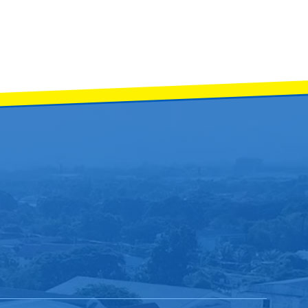
กรคำคณาทร จังหวัดลำพูน ได้จัดพิธีมอบรางวัลชนะเลิศการแข่งขันศิลปหัตถกรรมนักเรียน
กุศลสมเด็จพระนางเจ้าสิริกิติ์ พระบรมราชินีนาถ พระบรมราชชนนีพันปีหลวง ผู้บริหา