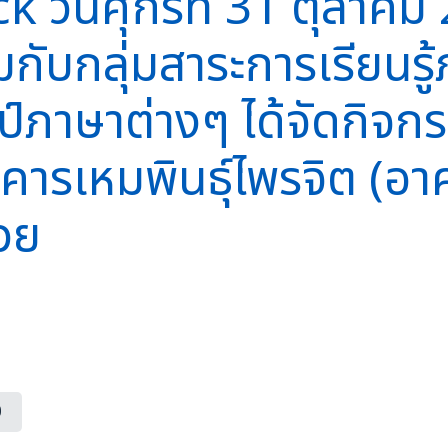
 วันศุกร์ที่ 31 ตุลาค
กับกลุ่มสาระการเรียนร
ป์ภาษาต่างๆ ได้จัดกิจ
ารเหมพินธุ์ไพรจิต (อา
วย
0