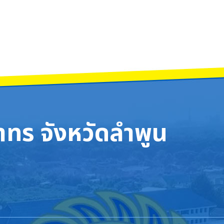
 ครั้งที่ 73 ระดับเขตพื้นที่จังหวัดลำพูน วันศุกร์ที่ 31 ตุลาคม 2568 โรงเรียนจั
ำคณาทร จังหวัดลำพูน ร่วมพิธีบำเพ็ญกุศลสัตตมวาร 7 วัน เพื่ออุทิศถวายเป็นพระราช
ทร จังหวัดลำพูน