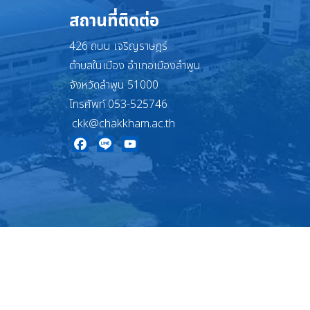
สถานที่ติดต่อ
426 ถนน เจริญราษฎร์
ตำบลในเมือง อำเภอเมืองลำพูน
จังหวัดลำพูน 51000
โทรศัพท์ 053-525746
ckk@chakkham.ac.th
Facebook
Line
YouTube