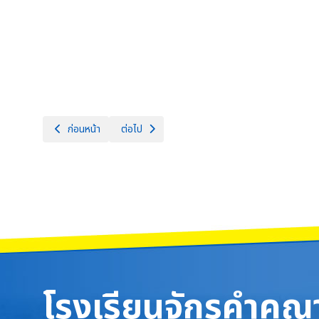
เนื้อหาก่อนหน้า: พิธีทำบุญตักบาตร ถวายพระราชกุศล สมเด็จพระนางเ
เนื้อหาถัดไป: กิจกรรมอบรมแกนนำต้านภัยยาเ
ก่อนหน้า
ต่อไป
โรงเรียนจักรคำคณา