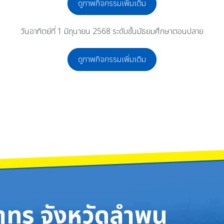
ดูภาพกิจกรรมเพิ่มเติม
วันอาทิตย์ที่ 1 มิถุนายน 2568 ระดับชั้นมัธยมศึกษาตอนปลาย
ดูภาพกิจกรรมเพิ่มเติม
จ้าฯ พระบรมราชินี
สพติด ประจำปี 2568 NO SMOKING FOR BETTER FUTURE
ทร จังหวัดลำพูน