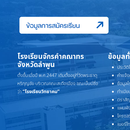
โรงเรียนจักรคำคณาทร
ข้อมูลท
จังหวัดลำพูน
ประวัต
ตั้งขึ้นเมื่อปี พ.ศ.2447 เดิมตั้งอยู่ที่วัดพระธาตุ
คำแจ้ง
หริภุญชัย บริเวณคณะสะดือเมือง ขณะนั้นมีชื่อ
ข้อมูล
ว่า
“โรงเรียนวิทยาคม”
ทำเนียบ
ตราสัญ
แผนผัง
โครงสร
เบอร์โ