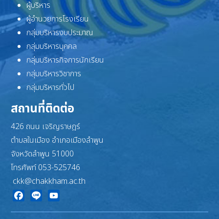
ผู้บริหาร
ผู้อำนวยการโรงเรียน
กลุ่มบริหารงบประมาณ
กลุ่มบริหารบุคคล
กลุ่มบริหารกิจการนักเรียน
กลุ่มบริหารวิชาการ
กลุ่มบริหารทั่วไป
สถานที่ติดต่อ
426 ถนน เจริญราษฎร์
ตำบลในเมือง อำเภอเมืองลำพูน
จังหวัดลำพูน 51000
โทรศัพท์ 053-525746
ckk@chakkham.ac.th
Facebook
Line
YouTube