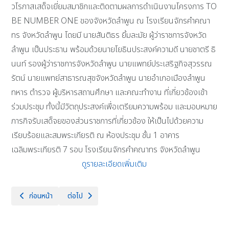
วโรกาสเสด็จเยี่ยมสมาชิกและติดตามผลการดำเนินงานโครงการ TO
BE NUMBER ONE ของจังหวัดลำพูน ณ โรงเรียนจักรคำคณา
ทร จังหวัดลำพูน โดยมี นายสันติธร ยิ้มละมัย ผู้ว่าราชการจังหวัด
ลำพูน เป็นประธาน พร้อมด้วยนายโยธินประสงค์ความดี นายชาตรี ธิ
นนท์ รองผู้ว่าราชการจังหวัดลำพูน นายแพทย์ประเสริฐกิจสุวรรณ
รัตน์ นายแพทย์สาธารณสุขจังหวัดลำพูน นายอำเภอเมืองลำพูน
ทหาร ตำรวจ ผู้บริหารสถานศึกษา และคณะทำงาน ที่เกี่ยวข้องเข้า
ร่วมประชุม ทั้งนี้มีวัตถุประสงค์เพื่อเตรียมความพร้อม และมอบหมาย
ภารกิจรับเสด็จยของส่วนราชการที่เกี่ยวข้อง ให้เป็นไปด้วยความ
เรียบร้อยและสมพระเกียรติ ณ ห้องประชุม ชั้น 1 อาคาร
เฉลิมพระเกียรติ 7 รอบ โรงเรียนจักรคำคณาทร จังหวัดลำพูน
ดูรายละเอียดเพิ่มเติม
เนื้อหาก่อนหน้า: พิธีทำบุญวันคล้ายวันถึงแก่พิราลัยพลตรีมหาอำมาตย์โทเจ้า
เนื้อหาถัดไป: ขอแสดงความยินดีกับนักเรียนที่ผ่านการคัดเ
ก่อนหน้า
ต่อไป