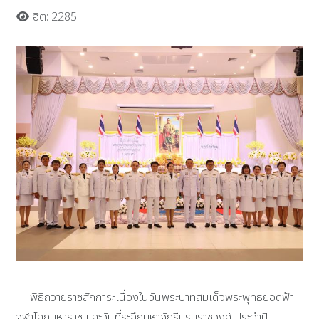
ฮิต: 2285
พิธีถวายราชสักการะเนื่องในวันพระบาทสมเด็จพระพุทธยอดฟ้า
จุฬาโลกมหาราช และวันที่ระลึกมหาจักรีบรมราชวงศ์ ประจำปี