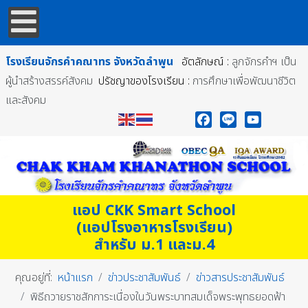
โรงเรียนจักรคำคณาทร
จังหวัดลำพูน
อัตลักษณ์ :
ลูกจักรคำฯ เป็น
ผู้นำสร้างสรรค์สังคม
ปรัชญาของโรงเรียน :
การศึกษาเพื่อพัฒนาชีวิต
และสังคม
Facebook
Line
YouTube
แอป CKK Smart School
(แอปโรงอาหารโรงเรียน)
สำหรับ ม.1 และม.4
คุณอยู่ที่:
หน้าแรก
ข่าวประชาสัมพันธ์
ข่าวสารประชาสัมพันธ์
พิธีถวายราชสักการะเนื่องในวันพระบาทสมเด็จพระพุทธยอดฟ้า