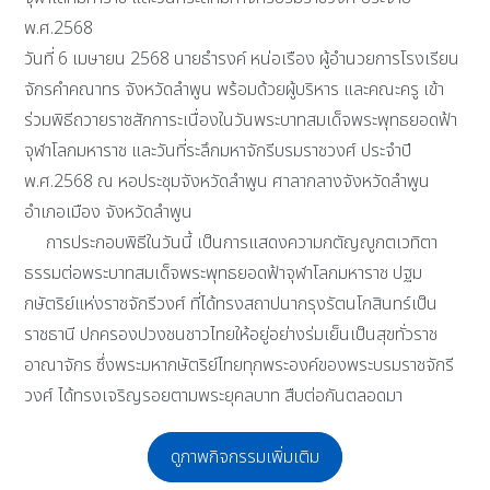
พ.ศ.2568
วันที่ 6 เมษายน 2568 นายธำรงค์ หน่อเรือง ผู้อำนวยการโรงเรียน
จักรคำคณาทร จังหวัดลำพูน พร้อมด้วยผู้บริหาร และคณะครู เข้า
ร่วมพิธีถวายราชสักการะเนื่องในวันพระบาทสมเด็จพระพุทธยอดฟ้า
จุฬาโลกมหาราช และวันที่ระลึกมหาจักรีบรมราชวงศ์ ประจำปี
พ.ศ.2568 ณ หอประชุมจังหวัดลำพูน ศาลากลางจังหวัดลำพูน
อำเภอเมือง จังหวัดลำพูน
การประกอบพิธีในวันนี้ เป็นการแสดงความกตัญญูกตเวทิตา
ธรรมต่อพระบาทสมเด็จพระพุทธยอดฟ้าจุฬาโลกมหาราช ปฐม
กษัตริย์แห่งราชจักรีวงศ์ ที่ได้ทรงสถาปนากรุงรัตนโกสินทร์เป็น
ราชธานี ปกครองปวงชนชาวไทยให้อยู่อย่างร่มเย็นเป็นสุขทั่วราช
อาณาจักร ซึ่งพระมหากษัตริย์ไทยทุกพระองค์ของพระบรมราชจักรี
วงศ์ ได้ทรงเจริญรอยตามพระยุคลบาท สืบต่อกันตลอดมา
ดูภาพกิจกรรมเพิ่มเติม