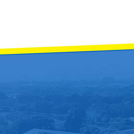
สุขศึกษาและพลศึกษา โรงเรียนจักรคำคณาทร จังหวัดลำพูน ได้นำนักเรียนเข้าร่วม การแ
ตุลาคม 2568 กลุ่มบริหารวิชาการ โรงเรียนจักรคำคณาทร จังหวัดลำพูน ได้ดำเนินกา