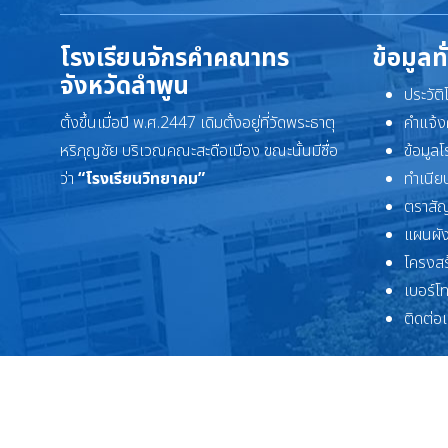
โรงเรียนจักรคำคณาทร
ข้อมูลท
จังหวัดลำพูน
ประวัต
ตั้งขึ้นเมื่อปี พ.ศ.2447 เดิมตั้งอยู่ที่วัดพระธาตุ
คำแจ้ง
หริภุญชัย บริเวณคณะสะดือเมือง ขณะนั้นมีชื่อ
ข้อมูล
ว่า
“โรงเรียนวิทยาคม”
ทำเนียบ
ตราสัญ
แผนผัง
โครงสร
เบอร์โ
ติดต่อ