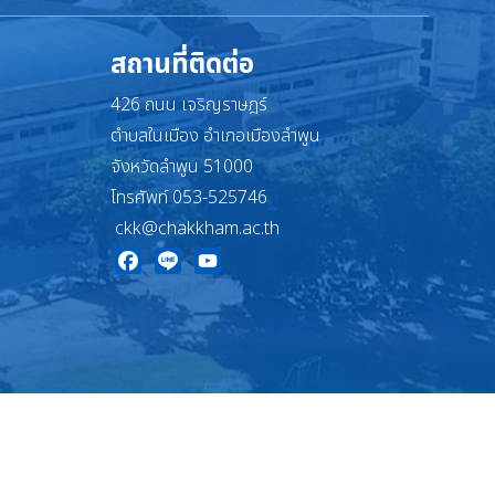
สถานที่ติดต่อ
426 ถนน เจริญราษฎร์
ตำบลในเมือง อำเภอเมืองลำพูน
จังหวัดลำพูน 51000
โทรศัพท์ 053-525746
ckk@chakkham.ac.th
Facebook
Line
YouTube