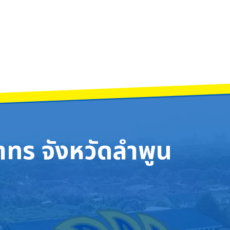
าและพลศึกษา การมอบรางวัลนักเรียนที่เข้าร่วมการแข่งขันกีฬา กลุ่มสาระการเรียนรู้
รียมความพร้อมด้านการสอบคัดเลือกบุคคลเข้าศึกษาในสถาบันอุดมศึกษา วันที่ 1-3 
ทร จังหวัดลำพูน