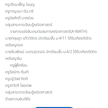
ครูเดือนเพ็ญ ใจบุญ
ครูกาญจนา ปันวารี
ครูปิยศักดิ์ นาคช่วย
กลุ่มสาระการเรียนรู้คณิตศาสตร์
รายการแข่งขันเกมต่อสมการคณิตศาสตร์(A-MATH)
นายกฤษฎา แก้ววิจิตร นักเรียนชั้น ม.4/11 ได้รับเกียรติบัตร
เหรียญทอง
นายธีนพัฒน์ เนตรสุวรรณ์ นักเรียนชั้น ม.4/2 ได้รับเกียรติบัตร
เหรียญเงิน
ครูผู้ฝึกซ้อม
ครูรัชนีกร กันคำ
ครูปฐวัลย์ กิตติ
ครูสาวิตรี ไชยเทพ
กลุ่มสาระการเรียนรู้คณิตศาสตร์
ด้วยความยินดียิ่ง