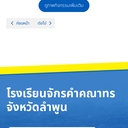
ดูภาพกิจกรรมเพิ่มเติม
เนื้อหาก่อนหน้า: การแข่งขันในรายการ เอ็ดดูพลอยส์ เอแม็ท คำคม ครอสเวิร์
เนื้อหาถัดไป: นักเรียนจักรคำฯ ตรวจสุขภาพและสมรรถภาพก
ก่อนหน้า
ต่อไป
โรงเรียนจักรคำคณาทร
จังหวัดลำพูน