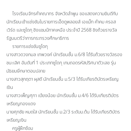
โรงเรียนจักรคำคณาทร จังหวัดลำพูน ขอแสดงความยินดีกับ
นักเรียนเข้าแข่งขันในรายการเอ็ดดูพลอยส์ เอแม็ท คำคม ครอส
เวิร์ด และซูโดกุ ชิงแชมป์ภาคเหนือ ประจำปี 2568 ชิงถ้วยรางวัล
รัฐมนตรีว่าการกระทรวงศึกษาธิการ
รายการแข่งขันซูโดกุ
นางสาวดวงกมล เทพวงค์ นักเรียนชั้น ม.6/8 ได้รับถ้วยรางวัลรอง
ชนะเลิศ อันดับที่ 1 ประเภทซูโดกุ เกมถอดรหัสปริศนาตัวเลข รุ่น
มัธยมษึกษาตอนปลาย
นางสาวสุกฤตา ผุสดี นักเรียนชั้น ม.5/3 ได้รับเกียรติบัตรเหรียญ
เงิน
นางสาวเพ็ญศุภา เปียงน้อย นักเรียนชั้น ม.4/6 ได้รับเกียรติบัตร
เหรียญทองแดง
นายศุภชัย หมดใส นักเรียนชั้น ม.2/3 ระดับม.ต้น ได้รับเกียรติบัตร
เหรียญเงิน
ครูผู้ฝึกซ้อม