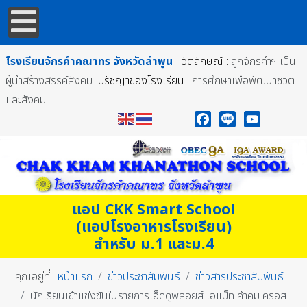
โรงเรียนจักรคำคณาทร
จังหวัดลำพูน
อัตลักษณ์ :
ลูกจักรคำฯ เป็น
ผู้นำสร้างสรรค์สังคม
ปรัชญาของโรงเรียน :
การศึกษาเพื่อพัฒนาชีวิต
และสังคม
Facebook
Line
YouTube
แอป CKK Smart School
(แอปโรงอาหารโรงเรียน)
สำหรับ ม.1 และม.4
คุณอยู่ที่:
หน้าแรก
ข่าวประชาสัมพันธ์
ข่าวสารประชาสัมพันธ์
นักเรียนเข้าแข่งขันในรายการเอ็ดดูพลอยส์ เอแม็ท คำคม ครอส