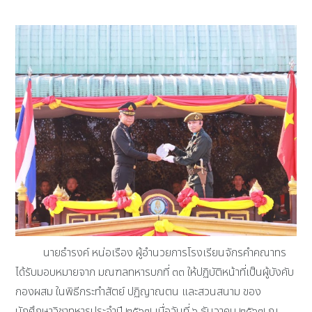
นายธำรงค์ หน่อเรือง ผู้อำนวยการโรงเรียนจักรคำคณาทร
ได้รับมอบหมายจาก มณฑลทหารบกที่ ๓๓ ให้ปฏิบัติหน้าที่เป็นผู้บังคับ
กองผสม ในพิธีกระทำสัตย์ ปฏิญาณตน และสวนสนาม ของ
นักศึกษาวิชาทหารประจำปี ๒๕๖๗ เมื่อวันที่ ๖ ธันวาคม ๒๕๖๗ ณ