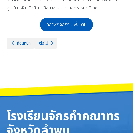
ศูนย์การฝึกนักศึกษาวิชาทหาร มณฑลทหารบกที่ ๓๓
ดูภาพกิจกรรมเพิ่มเติม
เนื้อหาก่อนหน้า: โรงเรียนจักรคำคณาทร จังหวัดลำพูน ขอเชิญนักเรียน ครู แล
เนื้อหาถัดไป: นักเรียนจักรคำฯ คว้ารางวัลชนะเลิศ การ
ก่อนหน้า
ต่อไป
โรงเรียนจักรคำคณาทร
จังหวัดลำพูน