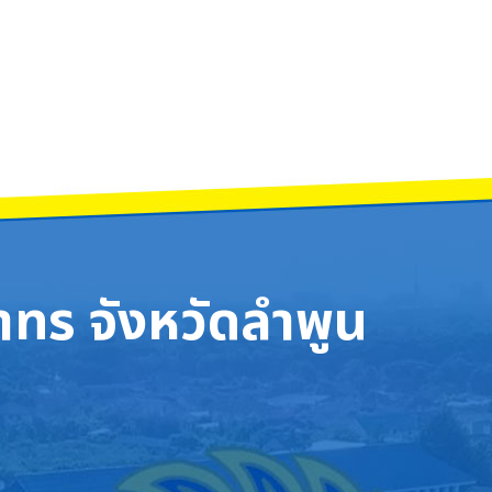
พระบาทสมเด็จพระบรมชนกาธิเบศร มหาภูมิพลอดุลยเดชมหาราช บรมนาถบพิตร 5 ธันวาค
ัดกิจกรรม เสริมขวัญ สร้างกำลังใจ นักเรียนชั้นมัธยมศึกษาปีที่ 6 4 ธันวาคม 256
ทร จังหวัดลำพูน