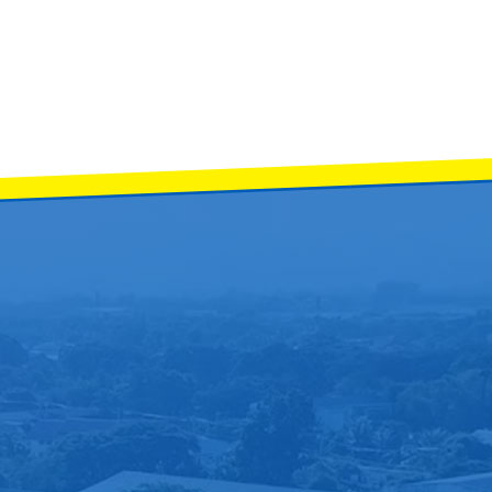
ม 2568 วันศุกร์ ที่ 5 ธันวาคม 2568 เวลา 09.30 น. ณ หอประชุมจังหวัดลำพูน 
8 เวลา 13.00 น. นายธำรงค์ หน่อเรือง ผู้อำนวยการโรงเรียนจักรคำคณาทร จังหวัดลำพ