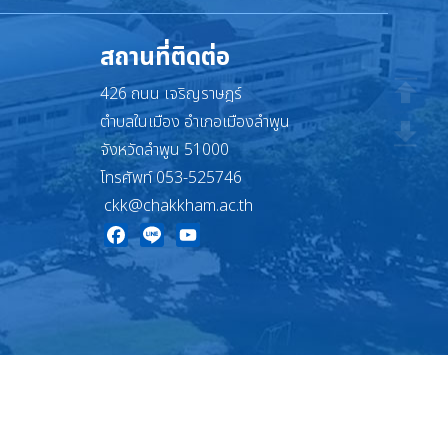
สถานที่ติดต่อ
426 ถนน เจริญราษฎร์
ตำบลในเมือง อำเภอเมืองลำพูน
จังหวัดลำพูน 51000
โทรศัพท์ 053-525746
ckk@chakkham.ac.th
Facebook
Line
YouTube