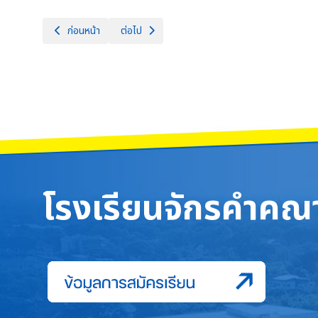
เนื้อหาก่อนหน้า: พิธีวางพุ่มดอกไม้ถวายบังคม พระบรมฉายาลักษณ์
เนื้อหาถัดไป: โรงเรียนจักรคำคณาทร จังหวัดลำพูน จ
ก่อนหน้า
ต่อไป
โรงเรียนจักรคำคณา