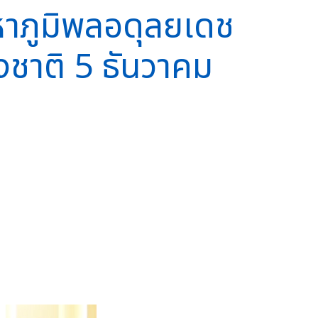
าภูมิพลอดุลยเดช
งชาติ 5 ธันวาคม