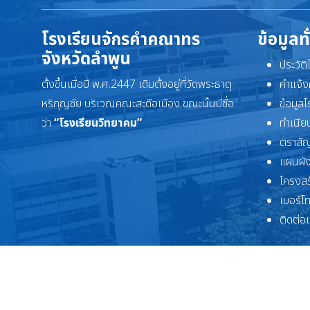
โรงเรียนจักรคำคณาทร
ข้อมูลท
จังหวัดลำพูน
ประวัต
ตั้งขึ้นเมื่อปี พ.ศ.2447 เดิมตั้งอยู่ที่วัดพระธาตุ
คำแจ้ง
หริภุญชัย บริเวณคณะสะดือเมือง ขณะนั้นมีชื่อ
ข้อมูล
ว่า
“โรงเรียนวิทยาคม”
ทำเนียบ
ตราสัญ
แผนผัง
โครงสร
เบอร์โ
ติดต่อ