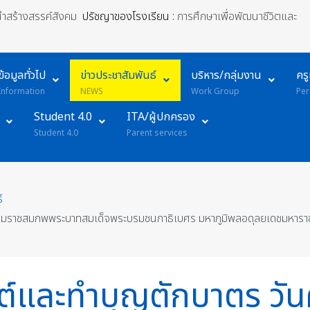
้นำสร้างสรรค์สังคม
ปรัชญาของโรงเรียน :
การศึกษาเพื่อพัฒนาชีวิตและ
ข้อมูลทั่วไป
ข่าวประชาสัมพันธ์
บริหาร/กลุ่มงาน
คร
Information
NEWS
Work Group
Per
Student 4.0
ITA/ผู้ปกครอง
Student 4.0
Parent services
์
รมราชสมภพพระบาทสมเด็จพระบรมชนกาธิเบศร มหาภูมิพลอดุลยเดชมหาราช 
นต์และทำบุญตักบาตร วั