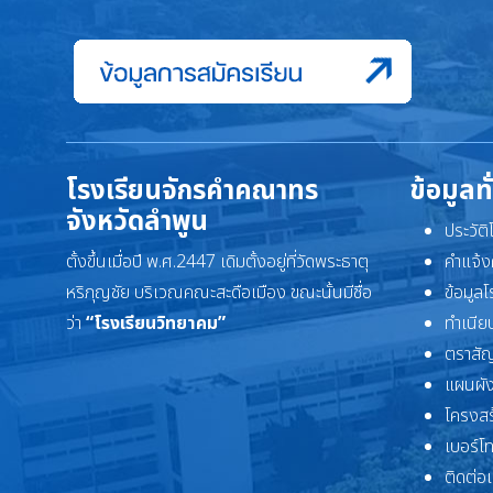
โรงเรียนจักรคำคณาทร
ข้อมูลท
จังหวัดลำพูน
ประวัต
ตั้งขึ้นเมื่อปี พ.ศ.2447 เดิมตั้งอยู่ที่วัดพระธาตุ
คำแจ้ง
หริภุญชัย บริเวณคณะสะดือเมือง ขณะนั้นมีชื่อ
ข้อมูล
ว่า
“โรงเรียนวิทยาคม”
ทำเนียบ
ตราสัญ
แผนผัง
โครงสร
เบอร์โ
ติดต่อ