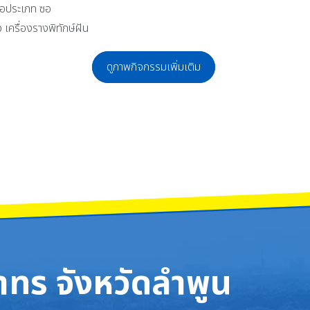
่อประเภท ซอ
เครื่องรางพิทักษ์ฝัน
ดูภาพกิจกรรมเพิ่มเติม
ำคณาทร จังหวัดลำพูน คว้ารางวัลชนะเลิศอันดับ 1 การแข่งขัน "CMRU Wind Ensem
จักรคำฯ CKK OPEN HOUSE 2024 THE CKK 120th YEAR Leading Education Towa
ทร จังหวัดลำพูน