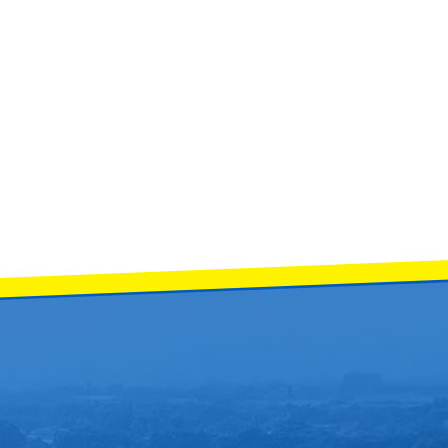
ble Competition 2025" การประกวดวงเครื่องลมสากล รุ่นไม่เกินระดับชั้นมัธยม
rds Global Exellence "120 ปี จักรคำฯ ผู้นำทางการศึกษา มุ่งพัฒนาสู่สากล