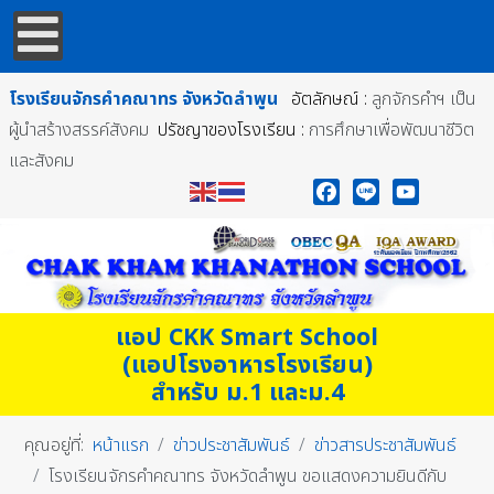
โรงเรียนจักรคำคณาทร
จังหวัดลำพูน
อัตลักษณ์ :
ลูกจักรคำฯ เป็น
ผู้นำสร้างสรรค์สังคม
ปรัชญาของโรงเรียน :
การศึกษาเพื่อพัฒนาชีวิต
และสังคม
Facebook
Line
YouTube
แอป CKK Smart School
(แอปโรงอาหารโรงเรียน)
สำหรับ ม.1 และม.4
คุณอยู่ที่:
หน้าแรก
ข่าวประชาสัมพันธ์
ข่าวสารประชาสัมพันธ์
โรงเรียนจักรคำคณาทร จังหวัดลำพูน ขอแสดงความยินดีกับ