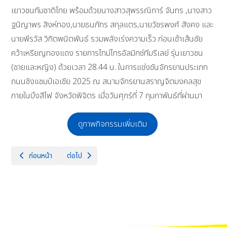
เยาวชนทีมชาติไทย พร้อมด้วยนางสาวสุพรรณิการ์ จันทร ,นางสาว
ฐนิญาพร สิงห์ทอง,นายธนภัทร สกุลแตร,นายวัชรพงศ์ สังคง และ
นายพีรวัส วิทิตพนิตพันธ์ รวมพลังเร่งความเร็ว ก่อนเข้าเส้นชัย
คว้าเหรียญทองแดง รายการไทม์ไทรอัลมิกซ์ทีมรีเลย์ รุ่นเยาวชน
(ชายและหญิง) ด้วยเวลา 28.44 น. ในการแข่งขันจักรยานประเภท
ถนนชิงแชมป์เอเชีย 2025 ณ สนามจักรยานสราญจิตมงคลสุข
ภายในบึงสีไฟ จังหวัดพิจิตร เมื่อวันศุกร์ที่ 7 กุมภาพันธ์ที่ผ่านมา
ดูภาพกิจกรรมเพิ่มเติม
เนื้อหาก่อนหน้า: นักเรียนจักรคำฯ ร่วมกิจกรรม “ข่วงเยาวชนหละปูน เพิ
เนื้อหาถัดไป: ขอแสดงความยินดีกับ วงโยธวาทิต โรงเรีย
ก่อนหน้า
ต่อไป