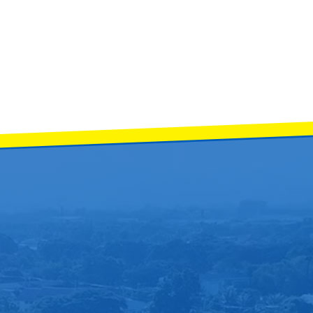
ยนที่ 2 ปีการศึกษา 2568 เพื่อปรึกษาหารือ และรับฟังความคิดเห็นจากผู้ปกครอง ด