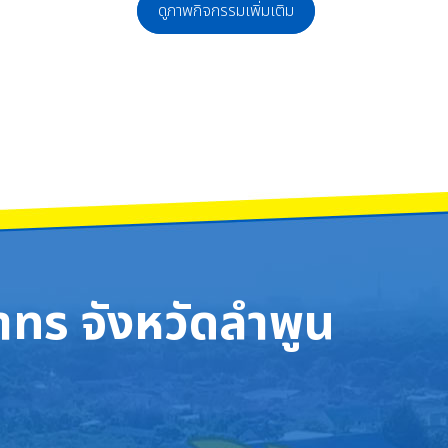
ดูภาพกิจกรรมเพิ่มเติม
อันดับ 2 โครงการ Digi Camp จัดโดยกองทุนพัฒนาสื่อปลอดภัยและสร้างสรรค์
 จังหวัดลำพูน จัดการประชุมเครือข่ายผู้ปกครองนักเรียนทุกระดับชั้น ประจำภาคเรี
ทร จังหวัดลำพูน