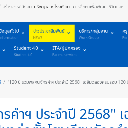
้นำสร้างสรรค์สังคม
ปรัชญาของโรงเรียน :
การศึกษาเพื่อพัฒนาชีวิตและ
ข้อมูลทั่วไป
ข่าวประชาสัมพันธ์
บริหาร/กลุ่มงาน
คร
Information
NEWS
Work Group
Per
Student 4.0
ITA/ผู้ปกครอง
Student 4.0
Parent services
์
"120 ปี รวมพลคนจักรคำฯ ประจำปี 2568" เฉลิมฉลองครบรอบ 120 ปี
กรคำฯ ประจำปี 2568"