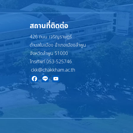
สถานที่ติดต่อ
426 ถนน เจริญราษฎร์
ตำบลในเมือง อำเภอเมืองลำพูน
จังหวัดลำพูน 51000
โทรศัพท์ 053-525746
ckk@chakkham.ac.th
Facebook
Line
YouTube