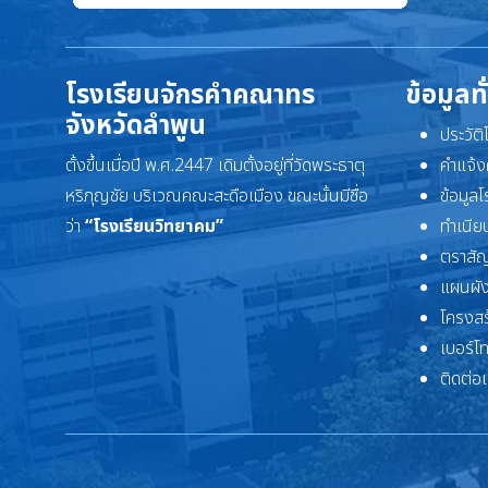
โรงเรียนจักรคำคณาทร
ข้อมูลท
จังหวัดลำพูน
ประวัต
ตั้งขึ้นเมื่อปี พ.ศ.2447 เดิมตั้งอยู่ที่วัดพระธาตุ
คำแจ้ง
หริภุญชัย บริเวณคณะสะดือเมือง ขณะนั้นมีชื่อ
ข้อมูล
ว่า
“โรงเรียนวิทยาคม”
ทำเนียบ
ตราสัญ
แผนผัง
โครงสร
เบอร์โ
ติดต่อ