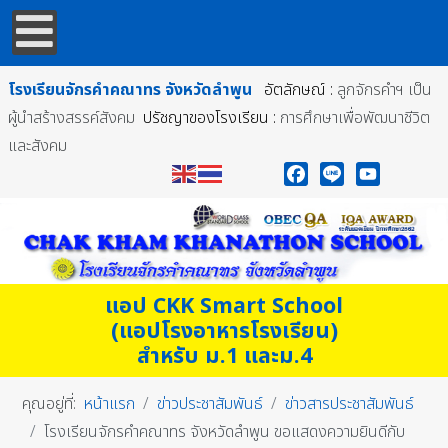
โรงเรียนจักรคำคณาทร
จังหวัดลำพูน
อัตลักษณ์ :
ลูกจักรคำฯ เป็น
ผู้นำสร้างสรรค์สังคม
ปรัชญาของโรงเรียน :
การศึกษาเพื่อพัฒนาชีวิต
และสังคม
Facebook
Line
YouTube
แอป CKK Smart School
(แอปโรงอาหารโรงเรียน)
สำหรับ ม.1 และม.4
คุณอยู่ที่:
หน้าแรก
ข่าวประชาสัมพันธ์
ข่าวสารประชาสัมพันธ์
โรงเรียนจักรคำคณาทร จังหวัดลำพูน ขอแสดงความยินดีกับ