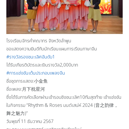
โรงเรียนจักรคำคณาทร จังหวัดลำพูน
ขอแสดงความยินดีกับนักเรียนแผนการเรียนภาษาจีน
#รางวัลรองชนะเลิศอันดับ1
ได้รับเกียรติบัตรและเงินรางวัล​2,000บาท​
#การแข่งขันเต้นประกอบเพลงจีน
ชื่อชุดการแสดง:小金鱼
ชื่อเพลง:月下枕星河
ซึ่งได้รับการคัดเลือกผ่านเข้ารอบชิงชนะเลิศ10ทีมสุดท้าย​ เข้าแข่งขัน
ในกิจกรรม “Rhythm & Roses มนต์เสน่ห์ 2024 (音之韵律，
舞之魅力)”
วันพุธที่ 11 ธันวาคม 2567