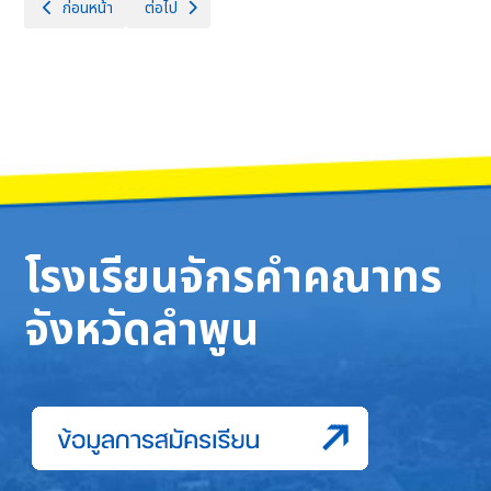
เนื้อหาก่อนหน้า: โรงเรียนจักรคำคณาทร จังหวัดลำพูน ขอแสดงความยินดีดับ
เนื้อหาถัดไป: การประชุมข้าราชการครูและบุคลากรทางการ
ก่อนหน้า
ต่อไป
โรงเรียนจักรคำคณาทร
จังหวัดลำพูน