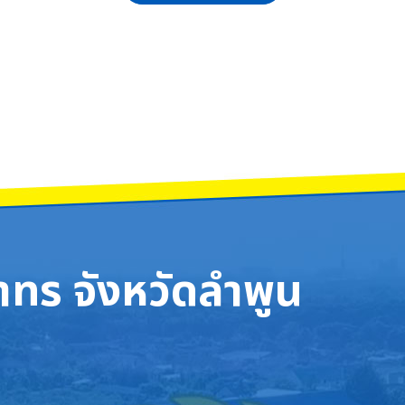
แนะแนวการศึกษาต่อของกองทัพเรือ วันพุธ ที่14 มกราคม 2569 นายธำรงค์ หน่อเ
ร จังหวัดลำพูน อบรมเชิงปฏิบัติการ “อบรมการสร้างสรรค์งานออกแบบด้วยพลังปัญ
ทร จังหวัดลำพูน