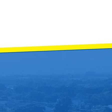
รือง ผู้อำนวยการโรงเรียนจักรคําคณาทร จังหวัดลำพูน พร้อมด้วยคณะครูแนะแนว 
ญาประดิษฐ์ และพื้นฐานการเขียนโค้ดและสร้างโครงงานนวัตกรรม” ในวันที่ 10 – 1