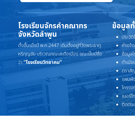
โรงเรียนจักรคำคณาทร
ข้อมูลท
จังหวัดลำพูน
ประวัต
ตั้งขึ้นเมื่อปี พ.ศ.2447 เดิมตั้งอยู่ที่วัดพระธาตุ
คำแจ้ง
หริภุญชัย บริเวณคณะสะดือเมือง ขณะนั้นมีชื่อ
ข้อมูล
ว่า
“โรงเรียนวิทยาคม”
ทำเนียบ
ตราสัญ
แผนผัง
โครงสร
เบอร์โ
ติดต่อ