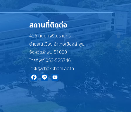
สถานที่ติดต่อ
426 ถนน เจริญราษฎร์
ตำบลในเมือง อำเภอเมืองลำพูน
จังหวัดลำพูน 51000
โทรศัพท์ 053-525746
ckk@chakkham.ac.th
Facebook
Line
YouTube