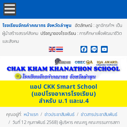
โรงเรียนจักรคำคณาทร
จังหวัดลำพูน
อัตลักษณ์ :
ลูกจักรคำฯ เป็น
ผู้นำสร้างสรรค์สังคม
ปรัชญาของโรงเรียน :
การศึกษาเพื่อพัฒนาชีวิต
และสังคม
Facebook
Line
YouTube
แอป CKK Smart School
(แอปโรงอาหารโรงเรียน)
สำหรับ ม.1 และม.4
คุณอยู่ที่:
หน้าแรก
ข่าวประชาสัมพันธ์
ข่าวสารประชาสัมพันธ์
วันที่ 12 กุมภาพันธ์ 2568) ผู้บริหาร คณะครู คณะกรรมการสภา