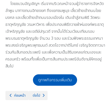
โดยขบวนอัญเชิญฯ เริ่มจากบริเวณหน้าจวนผู้ว่าราชการจังหวัด
ลำพูน มาทางถนนอิทยงยศ ถึงแยกชมพูนุช เลี้ยวซ้ายเข้าถนนไชย
มงคล และเลี้ยวซ้ายเข้าถนนรอบเมืองใน เดินเข้าสู่ลานพิธี วัดพระ
ธาตุหริภุญชัย วรมหาวิหาร เพื่อประกอบพิธีถวายผ้าห่มองค์พระธาตุ
เจ้าหริภุญชัย และเจดีย์ปทุมวดี จากนั้นได้ร่วมเวียนเทียนรอบ
พระบรมธาตุหริภุญชัย จำนวน 3 รอบ และร่วมฟังพระธรรมเทศนา
พระสงฆ์เจริญพระพุทธมนต์ สวดโอวาทปาติโมกข์ เจริญจิตตภาวนา
ร่วมกันสืบทอดประเพณี และเพื่อความเป็นสิริมงคลแก่ตนเองและ
ครอบครัว พร้อมทั้งเพื่อเป็นการสืบสานประเพณีอันดีงามให้คงอยู่
สืบไป
ดูภาพกิจกรรมเพิ่มเติม
เนื้อหาก่อนหน้า: พิธีมอบทุนการศึกษา ประจำปีการศึกษา 2567 วันพฤหัสบดีที
เนื้อหาถัดไป: กิจกรรม Brilliant Day 2025 จัดขึ้นโดยน
ก่อนหน้า
ต่อไป