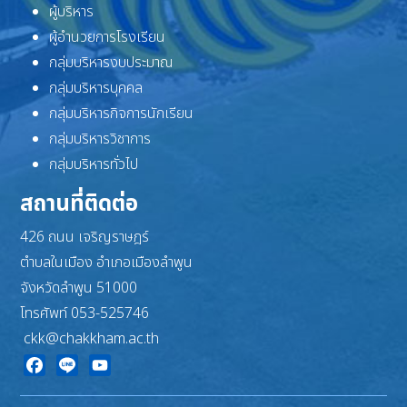
ผู้บริหาร
ผู้อำนวยการโรงเรียน
กลุ่มบริหารงบประมาณ
กลุ่มบริหารบุคคล
กลุ่มบริหารกิจการนักเรียน
กลุ่มบริหารวิชาการ
กลุ่มบริหารทั่วไป
สถานที่ติดต่อ
426 ถนน เจริญราษฎร์
ตำบลในเมือง อำเภอเมืองลำพูน
จังหวัดลำพูน 51000
โทรศัพท์ 053-525746
ckk@chakkham.ac.th
Facebook
Line
YouTube