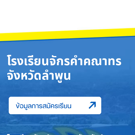
โรงเรียนจักรคำคณาทร
จังหวัดลำพูน