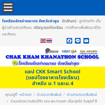
โรงเรียนจักรคำคณาทร
จังหวัดลำพูน
อัตลักษณ์ :
ลูกจักรคำฯ เป็น
ผู้นำสร้างสรรค์สังคม
ปรัชญาของโรงเรียน :
การศึกษาเพื่อพัฒนาชีวิต
และสังคม
Facebook
Line
YouTube
แอป CKK Smart School
(แอปโรงอาหารโรงเรียน)
สำหรับ ม.1 และม.4
คุณอยู่ที่:
หน้าแรก
ข่าวประชาสัมพันธ์
ข่าวสารประชาสัมพันธ์
ร่วมแสดงความยินดีกับ รอง ผอ.ทรงยศ เอี่ยมสุกใส วันพุธที่ 8