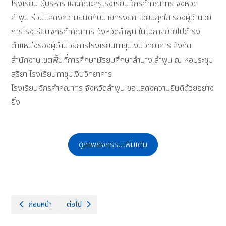
โรงเรียน ผู้บริหาร และคณะครูโรงเรียนจักรคำคณาทร จังหวัด
ลำพูน ร่วมแสดงความยินดีกับนายทรงยศ เอี่ยมสุกใส รองผู้อำนวย
การโรงเรียนจักรคำคณาทร จังหวัดลำพูน ในโอกาสย้ายไปดำรง
ตำแหน่งรองผู้อำนวยการโรงเรียนทาขุมเงินวิทยาคาร สังกัด
สำนักงานเขตพื้นที่การศึกษามัธยมศึกษาลำปาง ลำพูน ณ หอประชุม
สุริยา โรงเรียนทาขุมเงินวิทยาคาร
โรงเรียนจักรคําคณาทร จังหวัดลำพูน ขอแสดงความยินดีด้วยอย่าง
ยิ่ง
ดูภาพกิจกรรมเพิ่มเติม
เนื้อหาก่อนหน้า: พิธีทำบุญตักบาตร ถวายพระราชกุศล และพิธีวางพวงมาลา 
เนื้อหาถัดไป: English for Further Inspiration วันที่ 2
ก่อนหน้า
ต่อไป