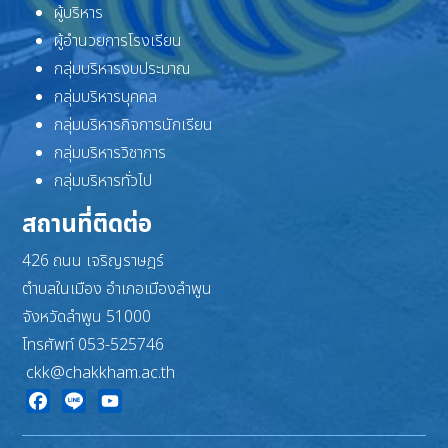
ผู้บริหาร
ผู้อำนวยการโรงเรียน
กลุ่มบริหารงบประมาณ
กลุ่มบริหารบุคคล
กลุ่มบริหารกิจการนักเรียน
กลุ่มบริหารวิชาการ
กลุ่มบริหารทั่วไป
สถานที่ติดต่อ
426 ถนน เจริญราษฎร์
ตำบลในเมือง อำเภอเมืองลำพูน
จังหวัดลำพูน 51000
โทรศัพท์ 053-525746
ckk@chakkham.ac.th
Facebook
Line
YouTube