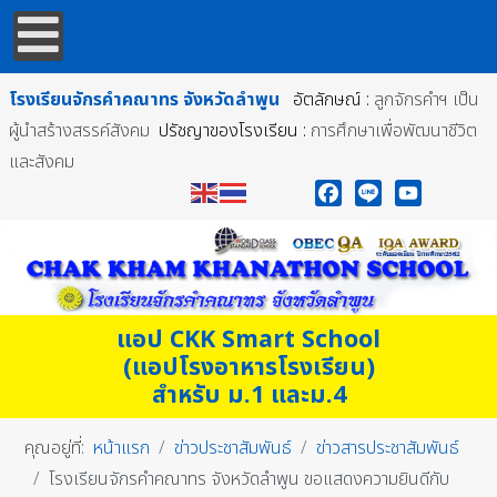
โรงเรียนจักรคำคณาทร
จังหวัดลำพูน
อัตลักษณ์ :
ลูกจักรคำฯ เป็น
ผู้นำสร้างสรรค์สังคม
ปรัชญาของโรงเรียน :
การศึกษาเพื่อพัฒนาชีวิต
และสังคม
Facebook
Line
YouTube
แอป CKK Smart School
(แอปโรงอาหารโรงเรียน)
สำหรับ ม.1 และม.4
คุณอยู่ที่:
หน้าแรก
ข่าวประชาสัมพันธ์
ข่าวสารประชาสัมพันธ์
โรงเรียนจักรคำคณาทร จังหวัดลำพูน ขอแสดงความยินดีกับ