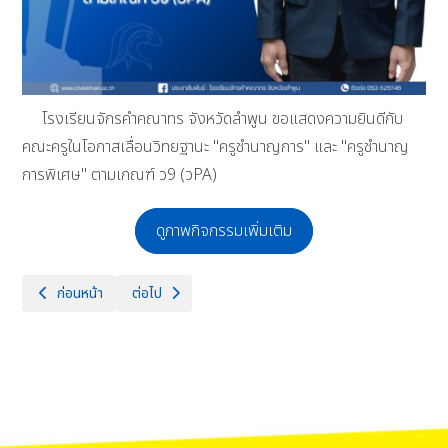
โรงเรียนจักรคำคณาทร จังหวัดลำพูน ขอแสดงความยินดีกับ
คณะครูในโอกาสเลื่อนวิทยฐานะ "ครูชำนาญการ" และ "ครูชำนาญ
การพิเศษ" ตามเกณฑ์ ว9 (วPA)
ดูภาพกิจกรรมเพิ่มเติม
เนื้อหาก่อนหน้า: โรงเรียนจักรคำคณาทร จังหวัดลำพูนขอแสดงความยินดี และม
เนื้อหาถัดไป: วันเสาร์ที่ 14 และอาทิตย์ที่ 15 ธันวาคม 25
ก่อนหน้า
ต่อไป