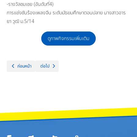
-รางวัลชมเชย​ (อันดับที่​4)
การแข่งขันร้องเพลงจีน​ ระดับ​มัธยมศึกษา​ตอนปลาย​ นางสาวอาร
ยา​ ​วุฒิ​ ม.5/14
ดูภาพกิจกรรมเพิ่มเติม
เนื้อหาก่อนหน้า: โรงเรียนจักรคำคณาทร จังหวัดลำพูน ขอแสดงความยินดีกับ
เนื้อหาถัดไป: กิจกรรมถนนเด็กเดิน ครั้งที่ 3 โรงเรียนจักร
ก่อนหน้า
ต่อไป