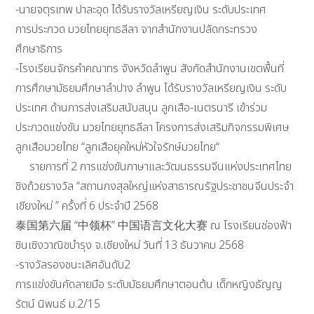
-นายจตุรเทพ ปาละอุด ได้รับรางวัลเหรียญเงิน ระดับประเทศ
การประกวด มวยไทยยุทธลีลา จากสำนักงานปลัดกระทรวง
ศึกษาธิการ
-โรงเรียนจักรคำคณาทร จังหวัดลำพูน สังกัดสำนักงานเขตพื้นที่
การศึกษามัธยมศึกษาลำปาง ลำพูน ได้รับรางวัลเหรียญเงิน ระดับ
ประเทศ ด้านการส่งเสริมสนับสนุน ลูกเสือ-เนตรนารี เข้าร่วม
ประกวดแข่งขัน มวยไทยยุทธลีลา โครงการส่งเสริมกิจกรรมพิเศษ
ลูกเสือมวยไทย “ลูกเสือยุคใหม่หัวใจรักษ์มวยไทย“
รายการที่ 2 การแข่งขันภาษาและวัฒนธรรมจีนแห่งประเทศไทย​
ชิงถ้วยรางวัล “สถานกงสุลใหญ่แห่งสาธารณรัฐประชาชนจีน​ประจำ
เชียงใหม่ ” ครั้งที่ 6 ประจำปี 2568​
泰国第六届 “中领杯” 中国语言文化大赛 ณ​ โรงเรียนช่องฟ้า​
ซิน​เซิง​วาณิช​บำรุง​ จ.เชียงใหม่ วันที่​ 13 ธันวาคม​ 2568
-รางวัลรองชนะเลิศอันดับ​2​
การแข่งขันคัดลายมือ ระดับ​มัธยมศึกษา​ตอนต้น เด็กหญิง​ธัญญ
รัตน์​ นิพนธ์​ ม.2/15