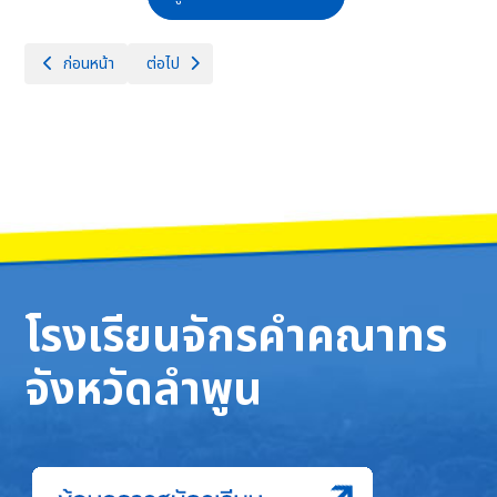
เนื้อหาก่อนหน้า: วันอาทิตย์ที่ 19 มกราคม พ.ศ 2568 กลุ่มสาระการเรียนรู้
เนื้อหาถัดไป: โรงเรียนจักรคำคณาทร จังหวัดลำพูน ขอแสดง
ก่อนหน้า
ต่อไป
โรงเรียนจักรคำคณาทร
จังหวัดลำพูน