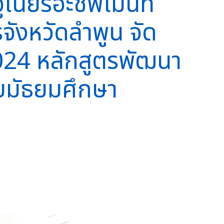
ูเนียร์อะชีฟเมนท์
จังหวัดลำพูน จัด
24 หลักสูตรพัฒนา
บมัธยมศึกษา