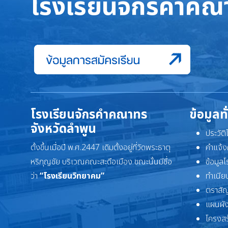
โรงเรียนจักรคำคณา
โรงเรียนจักรคำคณาทร
ข้อมูลท
จังหวัดลำพูน
ประวัต
ตั้งขึ้นเมื่อปี พ.ศ.2447 เดิมตั้งอยู่ที่วัดพระธาตุ
คำแจ้ง
หริภุญชัย บริเวณคณะสะดือเมือง ขณะนั้นมีชื่อ
ข้อมูล
ว่า
“โรงเรียนวิทยาคม”
ทำเนียบ
ตราสัญ
แผนผัง
โครงสร