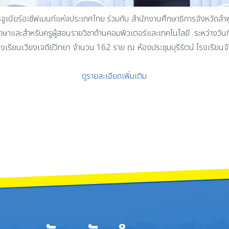
อะชีฟเมนท์แห่งประเทศไทย ร่วมกับ สำนักงานศึกษาธิการจังหวัดลำพู
ละสำหรับครูผู้สอนรายวิชาด้านคอมพิวเตอร์และเทคโนโลยี ระหว่างวันที
รงเรียนเวียงเจดีย์วิทยา จำนวน 162 ราย ณ ห้องประชุมบุรีรัตน์ โรงเรียน
ดูรายละเอียดเพิ่มเติม
้อำนวยการโรงเรียนจักรคำคณาทร จังหวัดลำพูน พร้อมด้วยคณะผู้บริหาร และคณะครูกลุ
ยิ้มละมัย ผู้ว่าราชการจังหวัดลำพูน เป็นประธานเปิดกิจกรรม Junior Inventor Boo