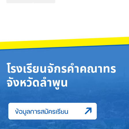
โรงเรียนจักรคำคณาทร
จังหวัดลำพูน