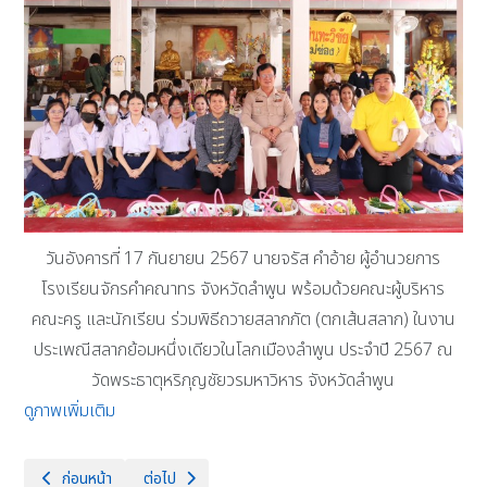
วันอังคารที่ 17 กันยายน 2567 นายจรัส คำอ้าย ผู้อำนวยการ
โรงเรียนจักรคำคณาทร จังหวัดลำพูน พร้อมด้วยคณะผู้บริหาร
คณะครู และนักเรียน ร่วมพิธีถวายสลากภัต (ตกเส้นสลาก) ในงาน
ประเพณีสลากย้อมหนึ่งเดียวในโลกเมืองลำพูน ประจำปี 2567 ณ
วัดพระธาตุหริภุญชัยวรมหาวิหาร จังหวัดลำพูน
ดูภาพเพิ่มเติม
เนื้อหาก่อนหน้า: วันพฤหัสบดีที่ 19 กันยายน 2567 โรงเรียนจักรคำคณาทร จัง
เนื้อหาถัดไป: วันที่ 17 กันยายน 2567 เวลา 08.49 น. โร
ก่อนหน้า
ต่อไป