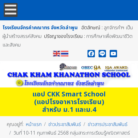
โรงเรียนจักรคำคณาทร
จังหวัดลำพูน
อัตลักษณ์ :
ลูกจักรคำฯ เป็น
ผู้นำสร้างสรรค์สังคม
ปรัชญาของโรงเรียน :
การศึกษาเพื่อพัฒนาชีวิต
และสังคม
Facebook
Line
YouTube
แอป CKK Smart School
(แอปโรงอาหารโรงเรียน)
สำหรับ ม.1 และม.4
คุณอยู่ที่:
หน้าแรก
ข่าวประชาสัมพันธ์
ข่าวสารประชาสัมพันธ์
วันที่ 10-11 กุมภาพันธ์ 2568 กลุ่มสาระการเรียนรู้คณิตศาสตร์