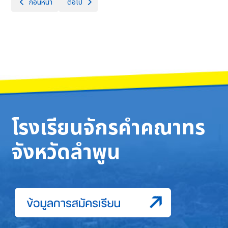
เนื้อหาก่อนหน้า: วันศุกร์ที่ 14 กุมภาพันธ์ 2568 กลุ่มสาระการเรียนรู้คณิตศ
เนื้อหาถัดไป: โรงเรียนจักรคำคณาทร จังหวัดลำพูน ขอแสดงควา
ก่อนหน้า
ต่อไป
โรงเรียนจักรคำคณาทร
จังหวัดลำพูน