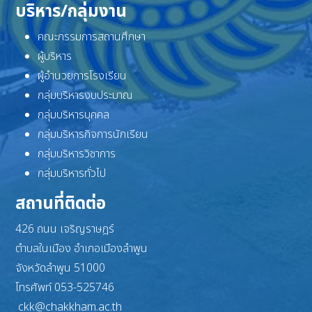
บริหาร/กลุ่มงาน
คณะกรรมการสถานศึกษา
ผู้บริหาร
ผู้อำนวยการโรงเรียน
กลุ่มบริหารงบประมาณ
กลุ่มบริหารบุคคล
กลุ่มบริหารกิจการนักเรียน
กลุ่มบริหารวิชาการ
กลุ่มบริหารทั่วไป
สถานที่ติดต่อ
426 ถนน เจริญราษฎร์
ตำบลในเมือง อำเภอเมืองลำพูน
จังหวัดลำพูน 51000
โทรศัพท์ 053-525746
ckk@chakkham.ac.th