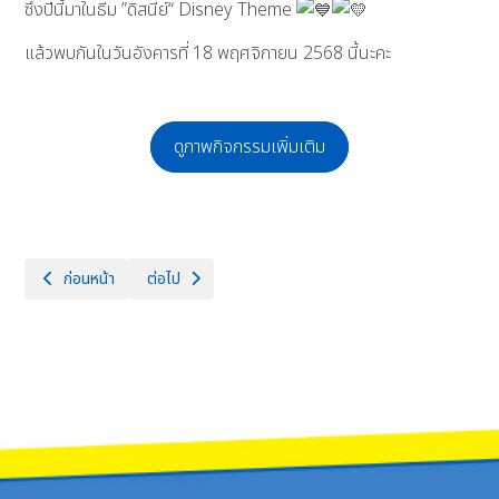
ซึ่งปีนี้มาในธีม ”ดิสนีย์“ Disney Theme
แล้วพบกันในวันอังคารที่ 18 พฤศจิกายน 2568 นี้นะคะ
ดูภาพกิจกรรมเพิ่มเติม
เนื้อหาก่อนหน้า: CGM48 5th Generation Audition - School Tour - 
เนื้อหาถัดไป: CHEERLEADER SHOWCASE 2025 แลกลีดสัมพัน
ก่อนหน้า
ต่อไป