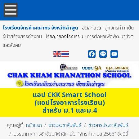
โรงเรียนจักรคำคณาทร
จังหวัดลำพูน
อัตลักษณ์ :
ลูกจักรคำฯ เป็น
ผู้นำสร้างสรรค์สังคม
ปรัชญาของโรงเรียน :
การศึกษาเพื่อพัฒนาชีวิต
และสังคม
Facebook
Line
YouTube
แอป CKK Smart School
(แอปโรงอาหารโรงเรียน)
สำหรับ ม.1 และม.4
คุณอยู่ที่:
หน้าแรก
ข่าวประชาสัมพันธ์
ข่าวสารประชาสัมพันธ์
บรรยากาศการซักซ้อมกีฬาสีภายใน “จักรคำเกมส์ 2568“ ซึ่งปีนี้