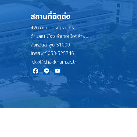
สถานที่ติดต่อ
426 ถนน เจริญราษฎร์
ตำบลในเมือง อำเภอเมืองลำพูน
จังหวัดลำพูน 51000
โทรศัพท์ 053-525746
ckk@chakkham.ac.th
Facebook
Line
YouTube