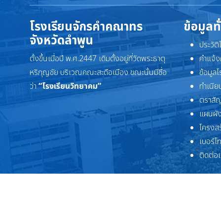
โรงเรียนจักรคำคณาทร
ข้อมูลท
จังหวัดลำพูน
ประวัต
ตั้งขึ้นเมื่อปี พ.ศ.2447 เดิมตั้งอยู่ที่วัดพระธาตุ
คำแจ้ง
หริภุญชัย บริเวณคณะสะดือเมือง ขณะนั้นมีชื่อ
ข้อมูล
ว่า
“โรงเรียนวิทยาคม”
ทำเนียบ
ตราสัญ
แผนผัง
โครงสร
เบอร์โ
ติดต่อ