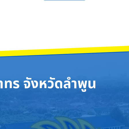
กับ “คุณครูกัญญาวีร์ สุริยะ” ครูกลุ่มสาระการเรียนรู้สังคมศึกษา ศาสนา และวัฒนธ
บูชา ประจำปี 2568
ทร จังหวัดลำพูน