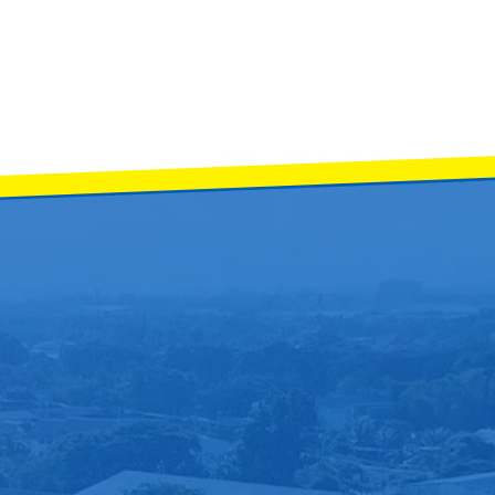
รรม และ “คุณครูจารุณ พลเดช” ครูกลุ่มสาระการเรียนรู้ศิลปะ เนื่องในโอกาสได้รับก