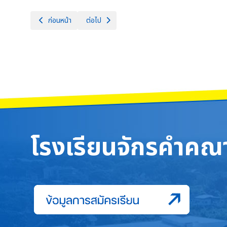
เนื้อหาก่อนหน้า: โรงเรียนจักรคำคณาทร จังหวัดลำพูน ขอแสดงความยินดี
เนื้อหาถัดไป: ขบวนแห่โคมวิสาขบูชา เนื่องในวันวิสาข
ก่อนหน้า
ต่อไป
โรงเรียนจักรคำคณา