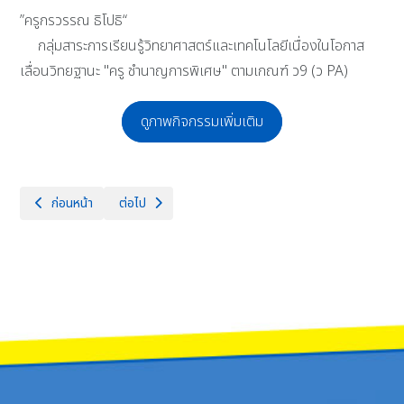
”ครูกรวรรณ ธิโปธิ“
กลุ่มสาระการเรียนรู้วิทยาศาสตร์และเทคโนโลยีเนื่องในโอกาส
เลื่อนวิทยฐานะ "ครู ชำนาญการพิเศษ" ตามเกณฑ์ ว9 (ว PA)
ดูภาพกิจกรรมเพิ่มเติม
เนื้อหาก่อนหน้า: "ครูดี ศรีหริภุญชัย" ประชุมสัมมนาทางวิชาการและ การประช
เนื้อหาถัดไป: วันพุธที่ 19 มีนาคม 2568 ผู้ปกครองและนักเร
ก่อนหน้า
ต่อไป