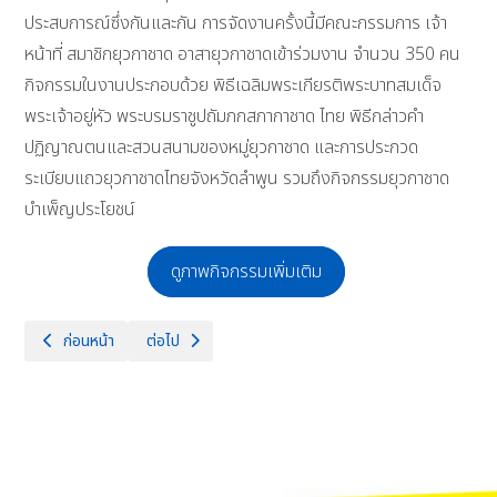
ประสบการณ์ซึ่งกันและกัน การจัดงานครั้งนี้มีคณะกรรมการ เจ้า
หน้าที่ สมาชิกยุวกาชาด อาสายุวกาชาดเข้าร่วมงาน จำนวน 350 คน
กิจกรรมในงานประกอบด้วย พิธีเฉลิมพระเกียรติพระบาทสมเด็จ
พระเจ้าอยู่หัว พระบรมราชูปถัมภกสภากาชาด ไทย พิธีกล่าวคำ
ปฏิญาณตนและสวนสนามของหมู่ยุวกาชาด และการประกวด
ระเบียบแถวยุวกาชาดไทยจังหวัดลำพูน รวมถึงกิจกรรมยุวกาชาด
บำเพ็ญประโยชน์
ดูภาพกิจกรรมเพิ่มเติม
เนื้อหาก่อนหน้า: โรงเรียนจักรคำคณาทร จังหวัดลำพูน ขอความยินดีกับนักเร
เนื้อหาถัดไป: โรงเรียนจักรคำคณาทร จังหวัดลำพูน ขอความย
ก่อนหน้า
ต่อไป