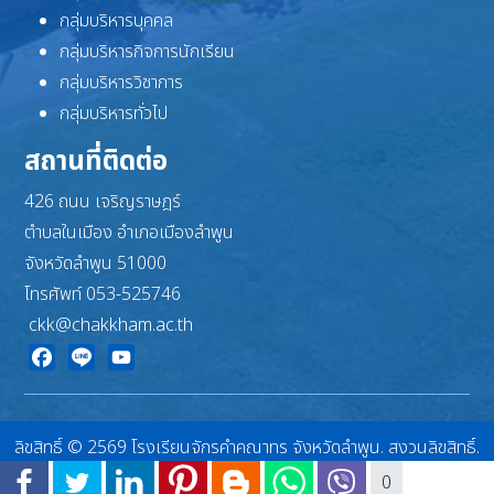
กลุ่มบริหารบุคคล
กลุ่มบริหารกิจการนักเรียน
กลุ่มบริหารวิชาการ
กลุ่มบริหารทั่วไป
สถานที่ติดต่อ
426 ถนน เจริญราษฎร์
ตำบลในเมือง อำเภอเมืองลำพูน
จังหวัดลำพูน 51000
โทรศัพท์ 053-525746
ckk@chakkham.ac.th
Facebook
Line
YouTube
ลิขสิทธิ์ © 2569 โรงเรียนจักรคำคณาทร จังหวัดลำพูน. สงวนลิขสิทธิ์.
Joomla!
เป็นซอฟต์แวร์เสรีที่เผยแพร่ภายใต้
GNU ใบอนุญาตสาธารณะทั่วไป
0