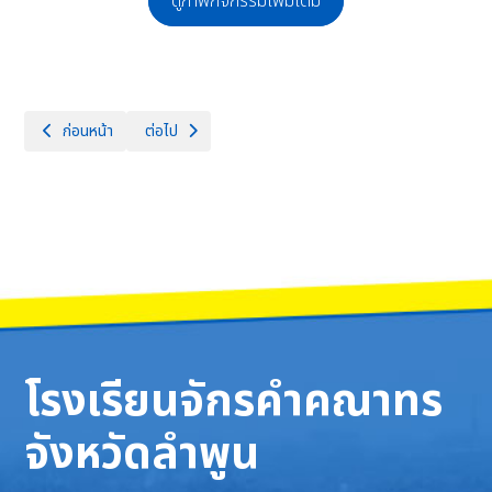
ดูภาพกิจกรรมเพิ่มเติม
เนื้อหาก่อนหน้า: พิธีเจริญพระพุทธมนต์พิธีทำบุญตักบาตรถวายพระกุศล แล
เนื้อหาถัดไป: พิธีมอบรางวัล การแข่งขันศิลปหัตถกรรมนักเร
ก่อนหน้า
ต่อไป
โรงเรียนจักรคำคณาทร
จังหวัดลำพูน