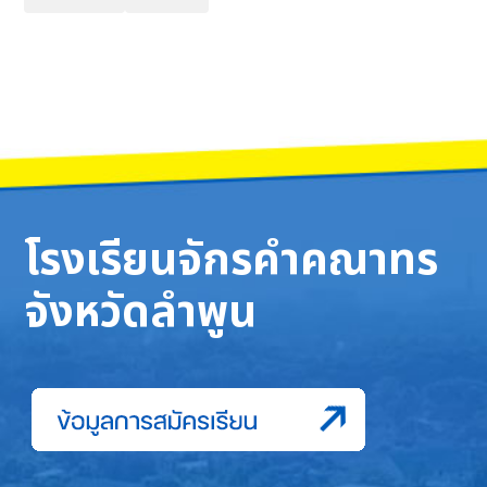
โรงเรียนจักรคำคณาทร
จังหวัดลำพูน