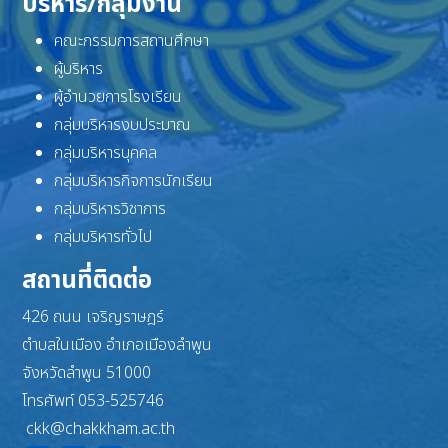
บริหาร/กลุ่มงาน
คณะกรรมการสถานศึกษา
ผู้บริหาร
ผู้อำนวยการโรงเรียน
กลุ่มบริหารงบประมาณ
กลุ่มบริหารบุคคล
กลุ่มบริหารกิจการนักเรียน
กลุ่มบริหารวิชาการ
กลุ่มบริหารทั่วไป
สถานที่ติดต่อ
426 ถนน เจริญราษฎร์
ตำบลในเมือง อำเภอเมืองลำพูน
จังหวัดลำพูน 51000
โทรศัพท์ 053-525746
ckk@chakkham.ac.th