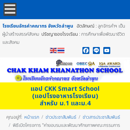
โรงเรียนจักรคำคณาทร
จังหวัดลำพูน
อัตลักษณ์ :
ลูกจักรคำฯ เป็น
ผู้นำสร้างสรรค์สังคม
ปรัชญาของโรงเรียน :
การศึกษาเพื่อพัฒนาชีวิต
และสังคม
Facebook
Line
YouTube
แอป CKK Smart School
(แอปโรงอาหารโรงเรียน)
สำหรับ ม.1 และม.4
คุณอยู่ที่:
หน้าแรก
ข่าวประชาสัมพันธ์
ข่าวสารประชาสัมพันธ์
พิธีเปิดโครงการ "ค่ายอบรมและพัฒนาศักยภาพคณะกรรมการ