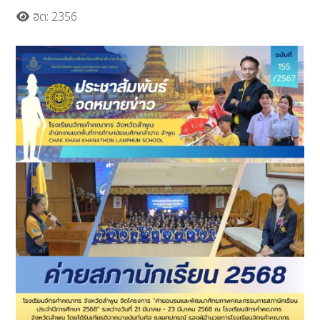
ฮิต: 2356