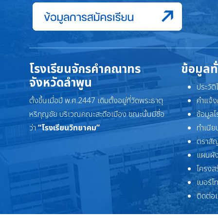
โรงเรียนจักรคำคณาทร
ข้อมูลท
จังหวัดลำพูน
ประวัต
ตั้งขึ้นเมื่อปี พ.ศ.2447 เดิมตั้งอยู่ที่วัดพระธาตุ
คำแจ้ง
หริภุญชัย บริเวณคณะสะดือเมือง ขณะนั้นมีชื่อ
ข้อมูล
ว่า
“โรงเรียนวิทยาคม”
ทำเนียบ
ตราสัญ
แผนผัง
โครงสร
เบอร์โ
ติดต่อ