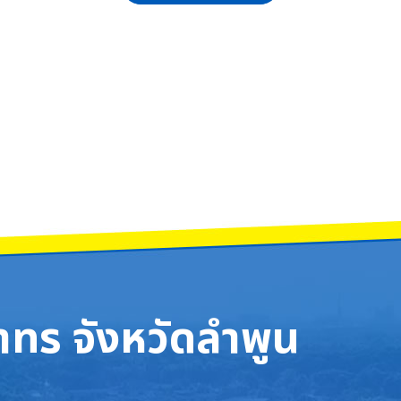
มยินดีกับ วงโยธวาทิตโรงเรียนจักรคำคณาทร จังหวัดลำพูน ที่คว้ารางวัลลำดับท
 ร่วมพิธีเจริญพระพุทธมนต์และทำบุญตักบาตรถวายพระราชกุศล ครบ 100 ปี วันคล้า
ทร จังหวัดลำพูน