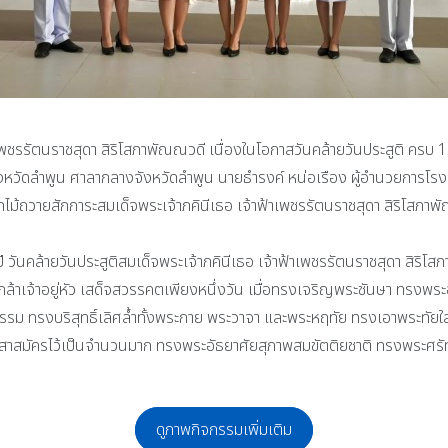
เพชรรัตนราชสุดา สิริโสภาพัณณวดี เนื่องในโอกาสวันคล้ายวันประสูติ คร
ังหวัดลำพูน ศาลากลางจังหวัดลำพูน นายธำรงค์ หน่อเรือง ผู้อำนวยการโร
ม้ถวายสักการะสมเด็จพระเจ้าภคินีเธอ เจ้าฟ้าเพชรรัตนราชสุดา สิริโสภาพั
นคล้ายวันประสูติสมเด็จพระเจ้าภคินีเธอ เจ้าฟ้าเพชรรัตนราชสุดา สิริโสภา
้าเจ้าอยู่หัว เสด็จสวรรคตเพียงหนึ่งวัน เมื่อทรงเจริญพระชันษา ทรงพระ
ทรงบริสุทธิ์เลิศล้ำทั้งพระกาย พระวาจา และพระหฤทัย ทรงเอาพระทัยใส่
สาสมัครไว้เป็นจำนวนมาก ทรงพระอัธยาศัยสุภาพสมขัตติยชาติ ทรงพระศรัท
ดูภาพกิจกรรมเพิ่มเติม