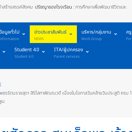
้นำสร้างสรรค์สังคม
ปรัชญาของโรงเรียน :
การศึกษาเพื่อพัฒนาชีวิตและ
ข้อมูลทั่วไป
ข่าวประชาสัมพันธ์
บริหาร/กลุ่มงาน
คร
Information
NEWS
Work Group
Per
Student 4.0
ITA/ผู้ปกครอง
Student 4.0
Parent services
์
้าเพชรรัตนราชสุดา สิริโสภาพัณณวดี เนื่องในโอกาสวันคล้ายวันประสูติ ค
พูน