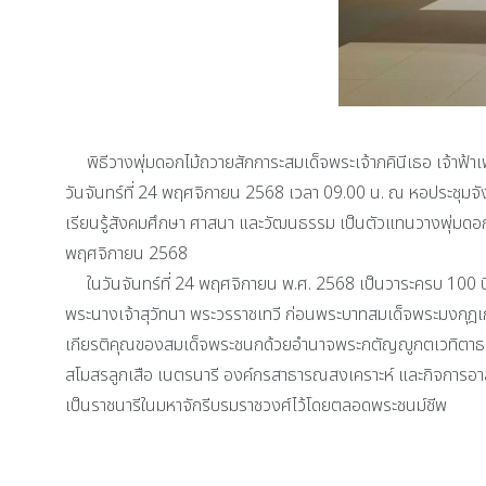
พิธีวางพุ่มดอกไม้ถวายสักการะสมเด็จพระเจ้าภคินีเธอ เจ้าฟ้า
วันจันทร์ที่ 24 พฤศจิกายน 2568 เวลา 09.00 น. ณ หอประชุมจ
เรียนรู้สังคมศึกษา ศาสนา และวัฒนธรรม เป็นตัวแทนวางพุ่มดอกไ
พฤศจิกายน 2568
ในวันจันทร์ที่ 24 พฤศจิกายน พ.ศ. 2568 เป็นวาระครบ 100 ปี วั
พระนางเจ้าสุวัทนา พระวรราชเทวี ก่อนพระบาทสมเด็จพระมงกุฎเกล
เกียรติคุณของสมเด็จพระชนกด้วยอำนาจพระกตัญญูกตเวทิตาธรรม 
สโมสรลูกเสือ เนตรนารี องค์กรสาธารณสงเคราะห์ และกิจการอา
เป็นราชนารีในมหาจักรีบรมราชวงศ์ไว้โดยตลอดพระชนม์ชีพ