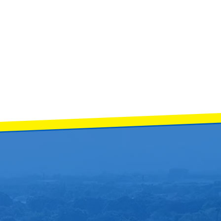
ี่ 3 ด้วยคะแนน 87.400 (เหรียญทอง) ประเภท Modern Concert Band Class B Di
ยวันสวรรคตพระบาทสมเด็จพระปรเมนทรรามาธิบดีศรีสินทรมหาวชิราวุธ พระมงกุฎเกล้