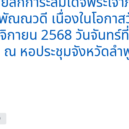
ายสักการะสมเด็จพระเจ้าภ
าพัณณวดี เนื่องในโอกาสว
ิกายน 2568 วันจันทร์ท
 ณ หอประชุมจังหวัดลำพ
0