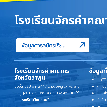
โรงเรียนจักรคำคณา
โรงเรียนจักรคำคณาทร
ข้อมูลท
จังหวัดลำพูน
ประวัต
ตั้งขึ้นเมื่อปี พ.ศ.2447 เดิมตั้งอยู่ที่วัดพระธาตุ
คำแจ้ง
หริภุญชัย บริเวณคณะสะดือเมือง ขณะนั้นมีชื่อ
ข้อมูล
ว่า
“โรงเรียนวิทยาคม”
ทำเนียบ
ตราสัญ