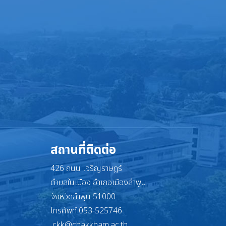
สถานที่ติดต่อ
426 ถนน เจริญราษฎร์
ตำบลในเมือง อำเภอเมืองลำพูน
จังหวัดลำพูน 51000
โทรศัพท์ 053-525746
ckk@chakkham.ac.th