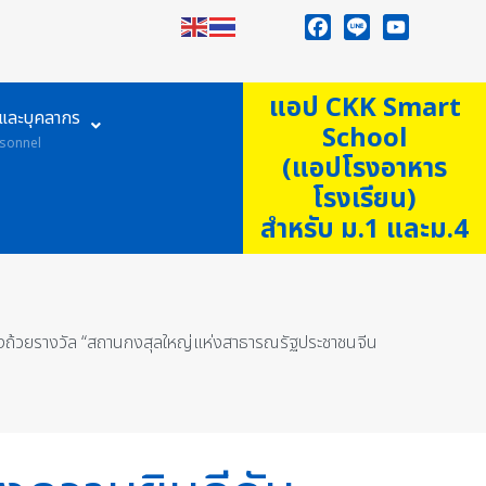
Facebook
Line
YouTube
แอป CKK Smart
ูและบุคลากร
School
sonnel
(แอปโรงอาหาร
โรงเรียน)
สำหรับ ม.1 และม.4
ชิงถ้วยรางวัล “สถานกงสุลใหญ่แห่งสาธารณรัฐประชาชนจีน