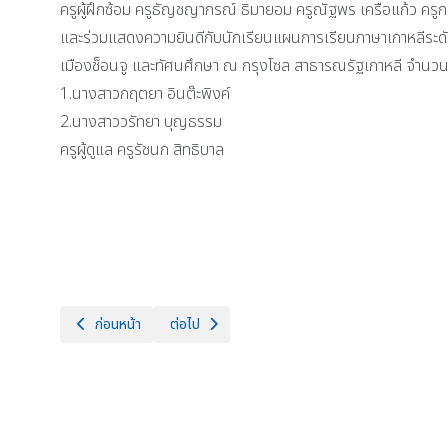
ครูผู้ฝึกซ้อม ครูธัญชญาภรณ์ ธิมายอม ครูณัฐพร เครือแก้ว ครู
และร่วมแสดงความยินดีกับนักเรียนแผนการเรียนภาษาเกาหลีระดับช
เมืองช็อนจู และทัศนศึกษา ณ กรุงโซล สาธารณรัฐเกาหลี จำนว
1.นางสาวกฤตยา อินต๊ะพิงค์
2.นางสาววรัทยา บุญธรรม
ครูผู้ดูแล ครูรัชนก สิทธิบาล
เนื้อหาก่อนหน้า: Christmas Day 2025 วันพฤหัสบดี ที่ 25 ธันวาค
เนื้อหาถัดไป: กิจกรรมเดินขบวนผ้าป่าขยะรีไซเคิล 
ก่อนหน้า
ต่อไป