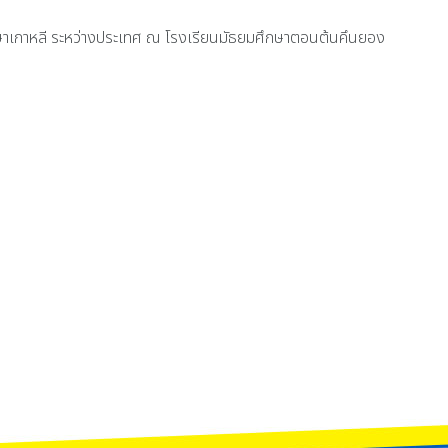
ยนภาษาเกาหลี ระหว่างประเทศ ณ โรงเรียนมัธยมศึกษาตอนต้นคึนยอง
ละแผนการเรียนศิลป์ภาษาต่างๆ ได้จัดกิจกรรม Christmas Day 2025 ณ ลานหน้าอาค
ทร จังหวัดลำพูน ได้เข้าร่วมเดินขบวนในกิจกรรม ผ้าป่ายะรีไซเคิล เทศบาลเมืองลำ