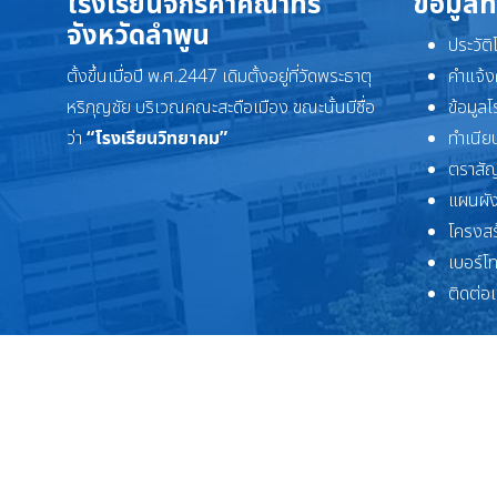
โรงเรียนจักรคำคณาทร
ข้อมูลท
จังหวัดลำพูน
ประวัต
ตั้งขึ้นเมื่อปี พ.ศ.2447 เดิมตั้งอยู่ที่วัดพระธาตุ
คำแจ้ง
หริภุญชัย บริเวณคณะสะดือเมือง ขณะนั้นมีชื่อ
ข้อมูล
ว่า
“โรงเรียนวิทยาคม”
ทำเนียบ
ตราสัญ
แผนผัง
โครงสร
เบอร์โ
ติดต่อ