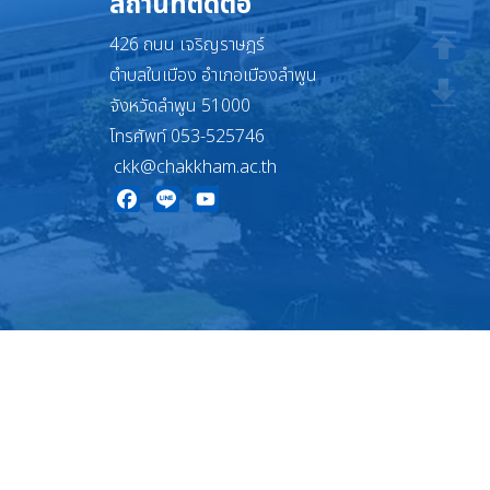
สถานที่ติดต่อ
426 ถนน เจริญราษฎร์
ตำบลในเมือง อำเภอเมืองลำพูน
จังหวัดลำพูน 51000
โทรศัพท์ 053-525746
ckk@chakkham.ac.th
Facebook
Line
YouTube