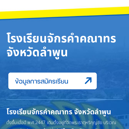
โรงเรียนจักรคำคณาทร
จังหวัดลำพูน
โรงเรียนจักรคำคณาทร จังหวัดลำพูน
ตั้งขึ้นเมื่อปี พ.ศ.2447 เดิมตั้งอยู่ที่วัดพระธาตุหริภุญชัย บริเวณ