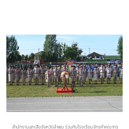
สำนักงานลูกเสือจังหวัดลำพูน ร่วมกับโรงเรียนจักรคำคณาทร