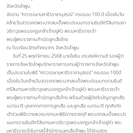
จังหวัดลำพูน
จัดงาน “ศตวรรษามหาธีรราชานุสรณ์” ครบรอบ 100 ปี เนื่องในวัน
คล้ายวันสวรรคตพระบาทสมเด็จพระปรเมนทรรามธิบดีศรีสินทรมหา
วชิราวุธพระมงกุฎเกล้าเจ้าอยู่หัว พระมหาธีรราชเจ้า
พระผู้พระราชทานกำเนิดลูกเสือไทย
ณ โรงเรียนจักรคำคณาทร จังหวัดลำพูน
วันที่ 25 พฤศจิกายน 2568 นายโยธิน ประสงค์ความดี รองผู้ว่า
ราชการจังหวัดลำพูนรักษาราชการแทนผู้ว่าราชการจังหวัดลำพูน
เป็นประธานในพิธี “ศตวรรษามหาธีรราชานุสรณ์” ครบรอบ 100ปี
เนื่องในวันคล้ายวันสวรรคตพระบาทสมเด็จพระปรเมนทรรามธิบดี
ศรีสินทรมหาวชิราวุธพระมงกุฎเกล้าเจ้าอยู่หัว พระมหาธีรราชเจ้า
พระผู้พระราชทานกำเนิดลูกเสือไทย พร้อมด้วยผู้บังคับบัญชาลูกเสือ
เนตรนารี บุคลากรทางการลูกเสือ และลูกเสือ เนตรนารี ทุกสังกัด
เข้าร่วมพิธีถวายพวงมาลาและพิธีถวายราชดุดี พระบาทสมเด็จพระปร
เมนทรรามธิบดีศรีสินทรมหาวชิราวุธพระมงกุฎเกล้าเจ้าอยู่หัว พระ
มหาธีรราชเจ้าในกาสนี้สำนักงานลูกเสือลำพูน ได้จัดแสดง