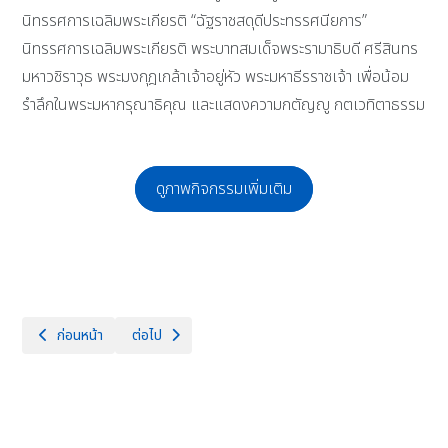
นิทรรศการเฉลิมพระเกียรติ “ฉัฐราชสดุดีประทรรศนียการ”
นิทรรศการเฉลิมพระเกียรติ พระบาทสมเด็จพระรามาธิบดี ศรีสินทร
มหาวชิราวุธ พระมงกุฎเกล้าเจ้าอยู่หัว พระมหาธีรราชเจ้า เพื่อน้อม
รำลึกในพระมหากรุณาธิคุณ และแสดงความกตัญญู กตเวทิตาธรรม
ดูภาพกิจกรรมเพิ่มเติม
เนื้อหาก่อนหน้า: วันที่ 25 พฤศจิกายน ของทุกปี เป็นวันคล้ายวันสวรรคตพระบ
เนื้อหาถัดไป: โรงเรียนจักรคำคณาทร จังหวัดลำพูน ขอแส
ก่อนหน้า
ต่อไป