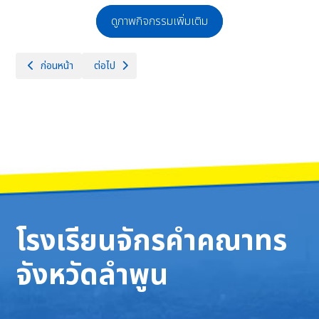
ดูภาพกิจกรรมเพิ่มเติม
เนื้อหาก่อนหน้า: 28 เมษายน 2568 สมาคมศิษย์เก่าจักรคำคณาทร จังหวัดลำพ
เนื้อหาถัดไป: "ดำหัวปี๋ใหม่ น้อมใจ๋คารวะ ประจำปี 2568"
ก่อนหน้า
ต่อไป
โรงเรียนจักรคำคณาทร
จังหวัดลำพูน