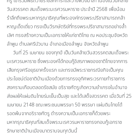
ครู เข้าร่วมพิธีถวายราชสักการะและวางพวงมาลา เนื่องในวันคล้าย
วันสวรรคต สมเด็จพระนเรศวรมหาราช ประจำปี 2568 เพื่อน้อม
รำลึกถึงพระมหากรุณาธิคุณที่พระองค์ทรงพระปรีชาสามารถกล้า
หาญเด็ดเดี่ยว ทรงเป็นวีรกษัตริย์ที่ทรงพระปรีชาสามารถอย่างล้ำ
เลิศ ทรงสร้างความเป็นเอกราชให้แก่ชาติไทย ณ หอประชุมจังหวัด
ลำพูน ตำบลศรีบัวบาน อำเภอเมืองลำพูน จังหวัดลำพูน
วันที่ 25 เมษายน ของทุกปี เป็นวันคล้ายวันสวรรคตสมเด็จพระ
นเรศวรมหาราช ซึ่งพระองค์ได้กอบกู้อิสรภาพของชาติไทยจากการ
เสียกรุงศรีอยุธยาครั้งแรก และทรงมีพระราชกรณียกิจเป็นคุณ
ประโยชน์ต่อชาติบ้านเมืองด้วยการทรงอุทิศพระวรกายทำราชการ
สงครามเกือบตลอดรัชสมัย อริราชศัตรูเกิดความยำเกรงในอำนาจ
ส่งผลให้แผ่นดินไทยร่มเย็นเป็นสุข และได้เสด็จสวรรคต เมื่อวันที่ 25
เมษายน 2148 ขณะพระชนมพรรษา 50 พรรษา แผ่นดินไทยได้
รอดพ้นจากอริราชศัตรู ดำรงความเป็นเอกราชก็ด้วยพระ
มหากรุณาธิคุณที่สมเด็จพระนเรศวรมหาราชทรงกอบกู้เอกราช
รักษาชาติบ้านเมืองมาตราบจนทุกวันนี้