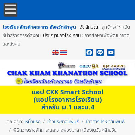
โรงเรียนจักรคำคณาทร
จังหวัดลำพูน
อัตลักษณ์ :
ลูกจักรคำฯ เป็น
ผู้นำสร้างสรรค์สังคม
ปรัชญาของโรงเรียน :
การศึกษาเพื่อพัฒนาชีวิต
และสังคม
Facebook
Line
YouTube
แอป CKK Smart School
(แอปโรงอาหารโรงเรียน)
สำหรับ ม.1 และม.4
คุณอยู่ที่:
หน้าแรก
ข่าวประชาสัมพันธ์
ข่าวสารประชาสัมพันธ์
พิธีถวายราชสักการะและวางพวงมาลา เนื่องในวันคล้ายวัน