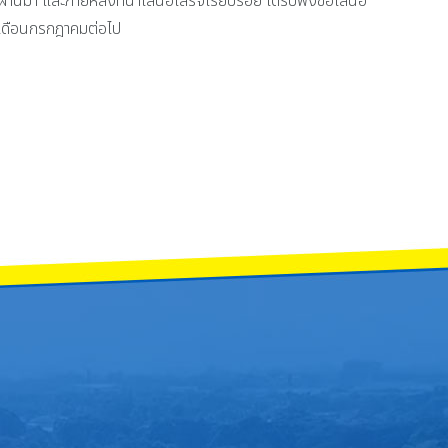
 และภายหลังที่นำเสนอเสร็จเรียบร้อย ได้รับฟังข้อเสนอ
งเดือนกรกฎาคมต่อไป
ต้อนรับคณะอนุกรรมการตัดสินการประกวดจังหวัด อำเภอ และชมรม TO BE NUMBER 