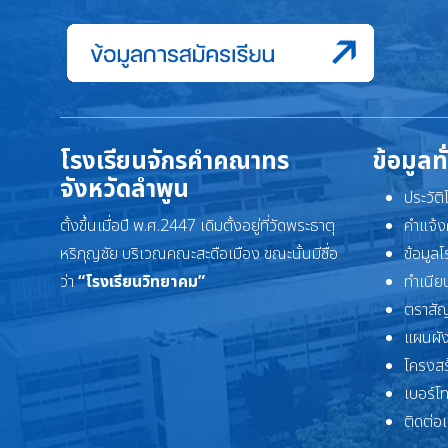
โรงเรียนจักรคำคณาทร
ข้อมูลท
จังหวัดลำพูน
ประวัต
ตั้งขึ้นเมื่อปี พ.ศ.2447 เดิมตั้งอยู่ที่วัดพระธาตุ
คำแจ้ง
หริภุญชัย บริเวณคณะสะดือเมือง ขณะนั้นมีชื่อ
ข้อมูล
ว่า
“โรงเรียนวิทยาคม”
ทำเนียบ
ตราสัญ
แผนผัง
โครงสร
เบอร์โ
ติดต่อ