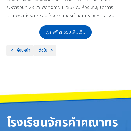
ระหว่างวันที่ 28-29 พฤศจิกายน 2567 ณ ห้องประชุม อาคาร
เฉลิมพระเกียรติ 7 รอบ โรงเรียนจักรคำคณาทร จังหวัดลำพูน
ดูภาพกิจกรรมเพิ่มเติม
เนื้อหาก่อนหน้า: ขอแสดงความยินดีด้วยครับกับผลงาน ครั้งหนึ่ง…ที่ลำพูน จา
เนื้อหาถัดไป: 28 พฤศจิกายน 2567 ร่วมแสดงความยินดีกับ
ก่อนหน้า
ต่อไป
โรงเรียนจักรคำคณาทร