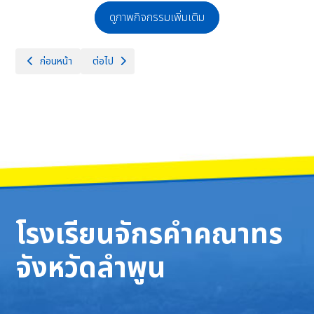
ดูภาพกิจกรรมเพิ่มเติม
เนื้อหาก่อนหน้า: กิจกรรมขยายผลภูมิปัญญาศิลปินสู่การพัฒนาอาชีพ ระดับภูม
เนื้อหาถัดไป: การประกวดวงดนตรี (Full BAND) ในวัน
ก่อนหน้า
ต่อไป
โรงเรียนจักรคำคณาทร
จังหวัดลำพูน