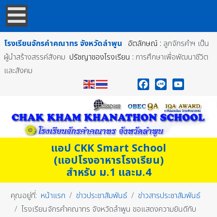
โรงเรียนจักรคำคณาทร
จังหวัดลำพูน
อัตลักษณ์ :
ลูกจักรคำฯ เป็น
ผู้นำสร้างสรรค์สังคม
ปรัชญาของโรงเรียน :
การศึกษาเพื่อพัฒนาชีวิต
และสังคม
Facebook
Line
YouTube
แอป CKK Smart School
(แอปโรงอาหารโรงเรียน)
สำหรับ ม.1 และม.4
คุณอยู่ที่:
หน้าแรก
ข่าวประชาสัมพันธ์
ข่าวสารประชาสัมพันธ์
โรงเรียนจักรคำคณาทร จังหวัดลำพูน ขอแสดงความยินดีกับ