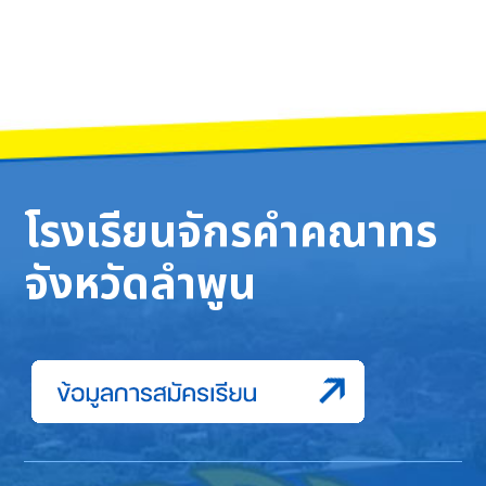
โรงเรียนจักรคำคณาทร
จังหวัดลำพูน