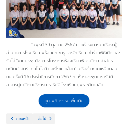
วันพุธที่ 30 ตุลาคม 2567 นายธำรงค์ หน่อเรือง ผู้
อำนวยการโรงเรียน พร้อมคณะครูและนักเรียน เข้าร่วมพิธีเปิด และ
รับโล่ “งานประชุมวิชาการโครงการห้องเรียนพิเศษวิทยาศาสตร์
คณิตศาสตร์ เทคโนโลยี และสิ่งแวดล้อม” เครือข่ายภาคเหนือตอน
บน ครั้งที่ 16 ประจำปีการศึกษา 2567 ณ ห้องประชุมดารารัศมี
อาคารศูนย์วิทยบริการดารารัศมี โรงเรียนยุพราชวิทยาลัย
ดูภาพกิจกรรมเพิ่มเติม
เนื้อหาก่อนหน้า: ขอแสดงความยินดีกับนักเรียนที่ผ่านการคัดเลือกโครงการผู
เนื้อหาถัดไป: วันที่ 26 ตุลาคม 2567 นายธำรงค์ หน่อเรือ
ก่อนหน้า
ต่อไป