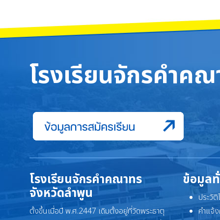
โรงเรียนจักรคำคณา
โรงเรียนจักรคำคณาทร
ข้อมูลท
จังหวัดลำพูน
ประวัต
ตั้งขึ้นเมื่อปี พ.ศ.2447 เดิมตั้งอยู่ที่วัดพระธาตุ
คำแจ้ง