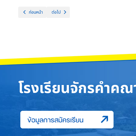
เนื้อหาก่อนหน้า: ยินดีต้อนรับคณะศึกษาดูงานจากโรงเรียนสันป่าตองวิ
เนื้อหาถัดไป: วันภาษาฝรั่งเศสจักรคำฯ La jou
ก่อนหน้า
ต่อไป
โรงเรียนจักรคำคณา