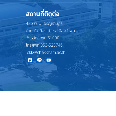
สถานที่ติดต่อ
426 ถนน เจริญราษฎร์
ตำบลในเมือง อำเภอเมืองลำพูน
จังหวัดลำพูน 51000
โทรศัพท์ 053-525746
ckk@chakkham.ac.th
Facebook
Line
YouTube