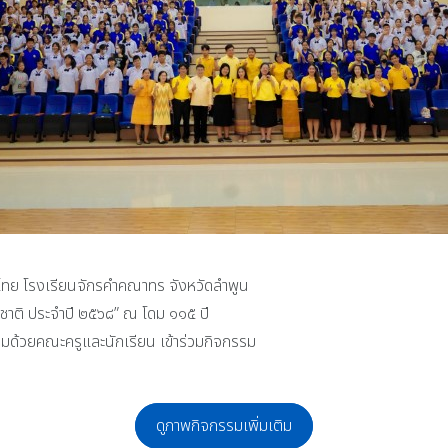
าไทย โรงเรียนจักรคำคณาทร จังหวัดลำพูน
งชาติ ประจำปี ๒๕๖๘” ณ โดม ๑๑๕ ปี
มด้วยคณะครูและนักเรียน เข้าร่วมกิจกรรม
ดูภาพกิจกรรมเพิ่มเติม