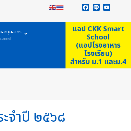
Facebook
Line
YouTube
แอป CKK Smart
ูและบุคลากร
School
sonnel
(แอปโรงอาหาร
โรงเรียน)
สำหรับ ม.1 และม.4
ประจำปี ๒๕๖๘