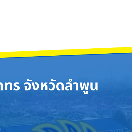
ทยาคม
rnée française de l'école Chak Kham Khanathon Lamphun
ทร จังหวัดลำพูน