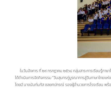
ในวันอังคาร ที่ ๒๙ กรกฎาคม ๒๕๖๘ กลุ่มสาระการเรียนรู้ภาษ
ได้ดำเนินการจัดกิจกรรม “วันสุนทรภู่บูรณาการสู่วันภาษาไทยแห่
โดยมี นางนันท์นภัส ชลยศปกรณ์ รองผู้อำนวยการโรงเรียน พร้อ