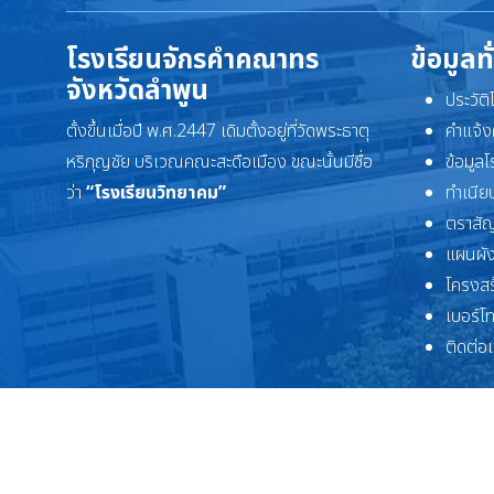
โรงเรียนจักรคำคณาทร
ข้อมูลท
จังหวัดลำพูน
ประวัต
ตั้งขึ้นเมื่อปี พ.ศ.2447 เดิมตั้งอยู่ที่วัดพระธาตุ
คำแจ้ง
หริภุญชัย บริเวณคณะสะดือเมือง ขณะนั้นมีชื่อ
ข้อมูล
ว่า
“โรงเรียนวิทยาคม”
ทำเนียบ
ตราสัญ
แผนผัง
โครงสร
เบอร์โ
ติดต่อ