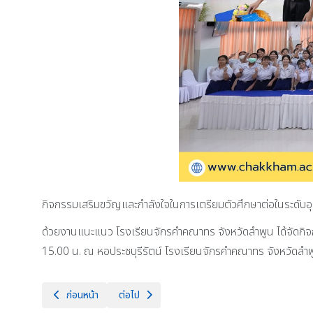
กิจกรรมเสริมขวัญและกำลังใจในการเตรียมตัวศึกษาต่อในระดับอ
ด้วยงานแนะแนว โรงเรียนจักรคำคณาทร จังหวัดลำพูน ได้จัดกิจก
15.00 น. ณ หอประชบุรีรัตน์ โรงเรียนจักรคำคณาทร จังหวัดลำ
เนื้อหาก่อนหน้า: ร่วมพิธีวางพานพุ่มดอกไม้ถวายบังคมฯ เนื่องใน วั
เนื้อหาถัดไป: วันอังคารที่ 3 ธันวาคม 2567 นายธำร
ก่อนหน้า
ต่อไป