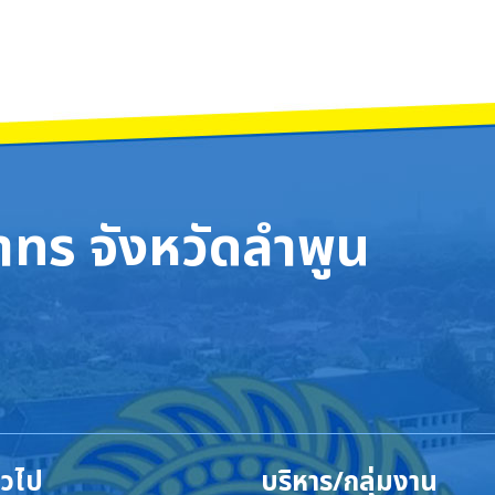
ทร จังหวัดลำพูน
ั่วไป
บริหาร/กลุ่มงาน