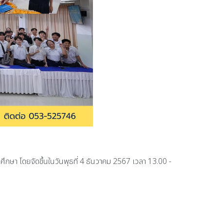
กษา โดยจัดขึ้นในวันพุธที่ 4 ธันวาคม 2567 เวลา 13.00 -
บัวบาน อำเภอเมือง จังหวัดลำพูน 5 ธันวาคม 2567
มบันทึกข้อตกลงความร่วมมือ ระหว่าง โรงเรียนจักรคำคณาทร กับยุวสมาคมแห่งประเทศไท