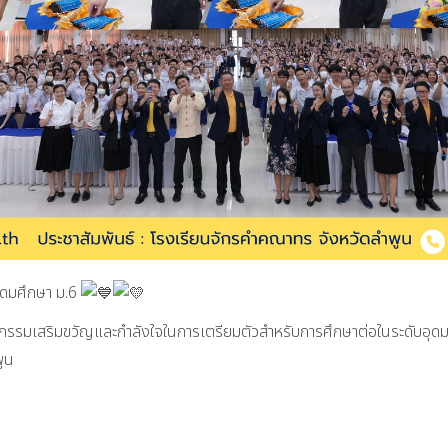
ุดมศึกษา ม.6
รรมเสริมขวัญและกำลังใจในการเตรียมตัวสำหรับการศึกษาต่อในระดับอุดมศึ
พูน
นชาติ และวันพ่อแห่งชาติ ณ หอประชุมจังหวัดลำพูน ศาลากลางจังหวัดลำพูน ตำบลศรี
งค์ หน่อเรือง ผู้อำนวยการโรงเรียนจักรคำคณาทร จังหวัดลำพูน ได้เข้าร่วมพิธีลงนา